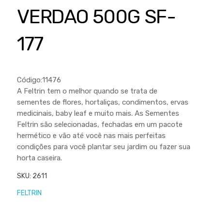
Cortador a Disco
Betoneiras
Chaves Manuais
VERDAO 500G SF-
Sementes
Outros
Cortador de Palmas
Branco
Discos de Corte e Abrasivos
Telas
177
Equipamentos de Proteção EPI
Compressores de Ar
Jogos de Ferramentas
Ferramentas Manuais e Acessórios
Esmelhiradeiras
Marretas
Ferramentas Multifuncionais
Furadeiras
Código:11476
Morsa de Bancada
A Feltrin tem o melhor quando se trata de
Furadeira
Linha a Bateria
sementes de flores, hortaliças, condimentos, ervas
Lavadoras de Alta Pressão
medicinais, baby leaf e muito mais. As Sementes
Lixadeira
Feltrin são selecionadas, fechadas em um pacote
Lubrificantes
Marteletes
hermético e vão até você nas mais perfeitas
condições para você plantar seu jardim ou fazer sua
Motopodas
Moedores
horta caseira.
Motosserras
Moendas de Cana
SKU:
2611
Outros
Nogueira
FELTRIN
Perfuradores
Plaina