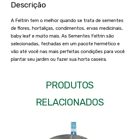
Podadores
Descrição
Policorte
Produtos a Bateria
Raladores
A Feltrin tem o melhor quando se trata de sementes
Pulverizadores
Serra Circular
de flores, hortaliças, condimentos, ervas medicinais,
baby leaf e muito mais. As Sementes Feltrin são
Roçadeiras
Serra Fita
selecionadas, fechadas em um pacote hermético e
Sopradores e Aspirador
Serra Mármore
vão até você nas mais perfeitas condições para você
plantar seu jardim ou fazer sua horta caseira.
Varredeiras
Serra Sabre
Serra Tico Tico
PRODUTOS
Soprador
Tupia
RELACIONADOS
WEG