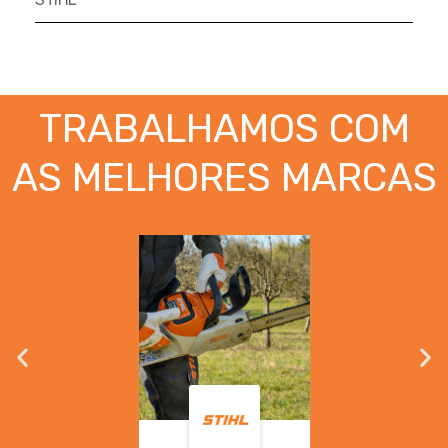
Podadores
Policorte
Produtos a Bateria
Raladores
Pulverizadores
Serra Circular
TRABALHAMOS COM
Roçadeiras
Serra Fita
Sopradores e Aspirador
AS MELHORES MARCAS
Serra Mármore
Varredeiras
Serra Sabre
Serra Tico Tico
Soprador
Tupia
WEG