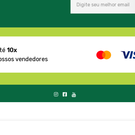
até
10x
ossos vendedores