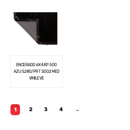
ENCERADO 6X4 KP 500
AZU S280/PRT S002 MED
VINILEVE
2
3
4
→
1