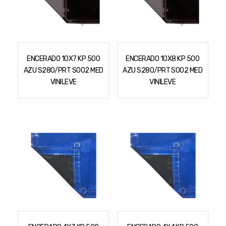
Cortador a Disco
Betoneiras
Chaves Manuais
Sementes
Outros
Cortador de Palmas
Branco
Discos de Corte e Abrasivos
Telas
Equipamentos de Proteção EPI
Compressores de Ar
Jogos de Ferramentas
ENCERADO 10X7 KP 500
ENCERADO 10X8 KP 500
Ferramentas Manuais e Acessórios
Esmelhiradeiras
Marretas
AZU S280/PRT S002 MED
AZU S280/PRT S002 MED
Ferramentas Multifuncionais
Furadeiras
VINILEVE
VINILEVE
Morsa de Bancada
Furadeira
Linha a Bateria
Lavadoras de Alta Pressão
Lixadeira
Lubrificantes
Marteletes
Motopodas
Moedores
Motosserras
Moendas de Cana
Outros
Nogueira
Perfuradores
Plaina