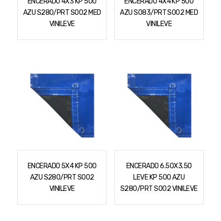
ENCERADO 4X3 KP 500
ENCERADO 4X4 KP 500
Podadores
Policorte
AZU S280/PRT S002 MED
AZU S083/PRT S002 MED
Produtos a Bateria
VINILEVE
VINILEVE
Raladores
Pulverizadores
Serra Circular
Roçadeiras
Serra Fita
Sopradores e Aspirador
Serra Mármore
Varredeiras
Serra Sabre
Serra Tico Tico
Soprador
Tupia
ENCERADO 5X4 KP 500
ENCERADO 6.50X3.50
WEG
AZU S280/PRT S002
LEVE KP 500 AZU
VINILEVE
S280/PRT S002 VINILEVE