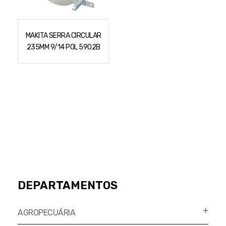
Cortador a Disco
Betoneiras
Chaves Manuais
Sementes
Outros
Cortador de Palmas
Branco
Discos de Corte e Abrasivos
Telas
MAKITA SERRA CIRCULAR
Equipamentos de Proteção EPI
Compressores de Ar
Jogos de Ferramentas
235MM 9/14 POL 5902B
Ferramentas Manuais e Acessórios
Esmelhiradeiras
Marretas
Ferramentas Multifuncionais
Furadeiras
Morsa de Bancada
Furadeira
Linha a Bateria
Lavadoras de Alta Pressão
Lixadeira
Lubrificantes
Marteletes
Motopodas
Moedores
Motosserras
Moendas de Cana
DEPARTAMENTOS
Outros
Nogueira
Perfuradores
AGROPECUÁRIA
Plaina