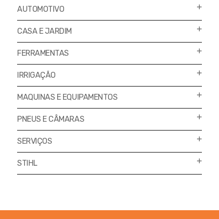
Podadores
Policorte
AUTOMOTIVO
Produtos a Bateria
Raladores
CASA E JARDIM
Pulverizadores
Serra Circular
FERRAMENTAS
Roçadeiras
Serra Fita
IRRIGAÇÃO
Sopradores e Aspirador
Serra Mármore
Varredeiras
MAQUINAS E EQUIPAMENTOS
Serra Sabre
Serra Tico Tico
PNEUS E CÂMARAS
Soprador
SERVIÇOS
Tupia
STIHL
WEG