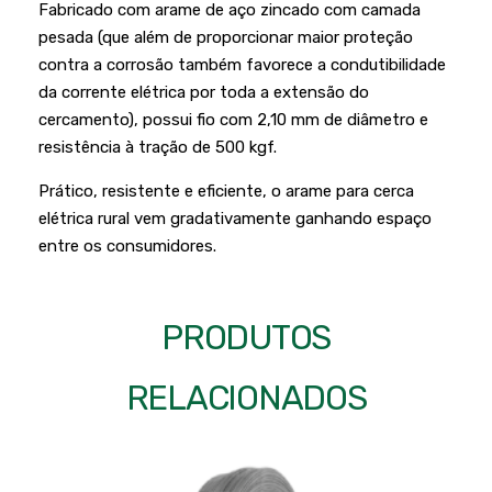
Podadores
Fabricado com arame de aço zincado com camada
Policorte
pesada (que além de proporcionar maior proteção
Produtos a Bateria
Raladores
contra a corrosão também favorece a condutibilidade
da corrente elétrica por toda a extensão do
Pulverizadores
Serra Circular
cercamento), possui fio com 2,10 mm de diâmetro e
Roçadeiras
Serra Fita
resistência à tração de 500 kgf.
Sopradores e Aspirador
Serra Mármore
Prático, resistente e eficiente, o arame para cerca
Varredeiras
elétrica rural vem gradativamente ganhando espaço
Serra Sabre
entre os consumidores.
Serra Tico Tico
Soprador
PRODUTOS
Tupia
RELACIONADOS
WEG