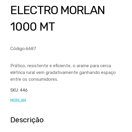
Cortador a Disco
Betoneiras
Chaves Manuais
ELECTRO MORLAN
Sementes
Outros
Cortador de Palmas
Branco
Discos de Corte e Abrasivos
Telas
1000 MT
Equipamentos de Proteção EPI
Compressores de Ar
Jogos de Ferramentas
Ferramentas Manuais e Acessórios
Esmelhiradeiras
Marretas
Ferramentas Multifuncionais
Furadeiras
Código:6687
Morsa de Bancada
Furadeira
Linha a Bateria
Prático, resistente e eficiente, o arame para cerca
Lavadoras de Alta Pressão
Lixadeira
elétrica rural vem gradativamente ganhando espaço
Lubrificantes
entre os consumidores.
Marteletes
Motopodas
SKU:
446
Moedores
MORLAN
Motosserras
Moendas de Cana
Outros
Nogueira
Descrição
Perfuradores
Plaina