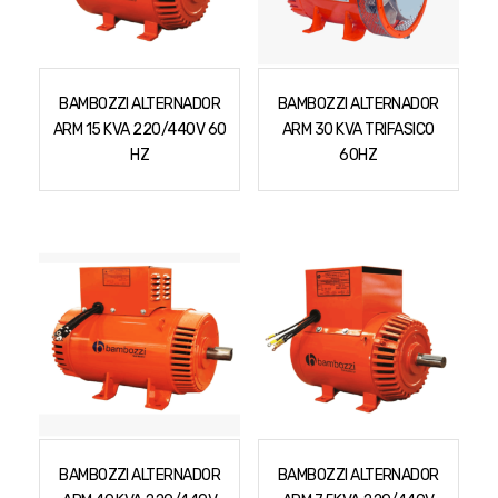
Cortador a Disco
Betoneiras
Chaves Manuais
Sementes
Outros
Cortador de Palmas
Branco
Discos de Corte e Abrasivos
Telas
Equipamentos de Proteção EPI
Compressores de Ar
Jogos de Ferramentas
BAMBOZZI ALTERNADOR
BAMBOZZI ALTERNADOR
ARM 15 KVA 220/440V 60
ARM 30 KVA TRIFASICO
Ferramentas Manuais e Acessórios
Esmelhiradeiras
Marretas
HZ
60HZ
Ferramentas Multifuncionais
Furadeiras
Morsa de Bancada
Furadeira
Linha a Bateria
Lavadoras de Alta Pressão
Lixadeira
Lubrificantes
Marteletes
Motopodas
Moedores
Motosserras
Moendas de Cana
Outros
Nogueira
Perfuradores
Plaina
BAMBOZZI ALTERNADOR
BAMBOZZI ALTERNADOR