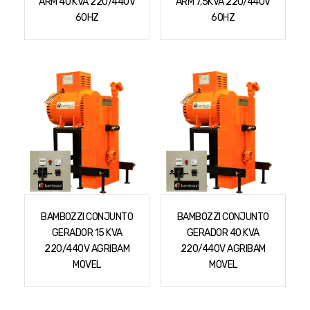
ARM 40 KVA 220/440V
ARM 7,5KVA 220/440V
Podadores
Policorte
60HZ
60HZ
Produtos a Bateria
Raladores
Pulverizadores
Serra Circular
Roçadeiras
Serra Fita
Sopradores e Aspirador
Serra Mármore
Varredeiras
Serra Sabre
Serra Tico Tico
Soprador
BAMBOZZI CONJUNTO
BAMBOZZI CONJUNTO
Tupia
GERADOR 15 KVA
GERADOR 40 KVA
WEG
220/440V AGRIBAM
220/440V AGRIBAM
MOVEL
MOVEL