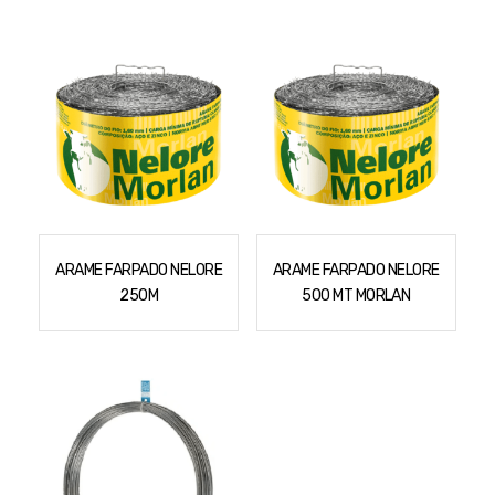
Podadores
Policorte
Produtos a Bateria
Raladores
Pulverizadores
Serra Circular
Roçadeiras
Serra Fita
Sopradores e Aspirador
Serra Mármore
Varredeiras
Serra Sabre
Serra Tico Tico
ARAME FARPADO NELORE
ARAME FARPADO NELORE
250M
500 MT MORLAN
Soprador
Tupia
WEG