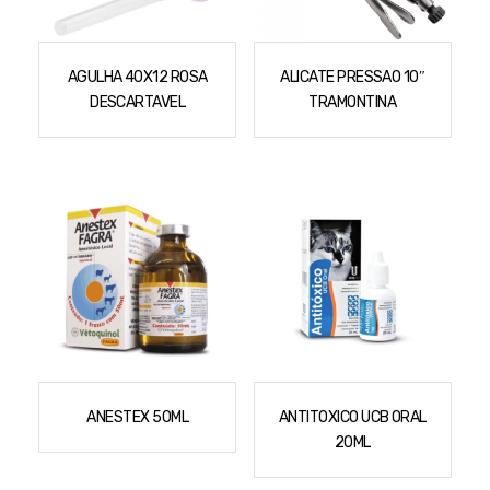
Cortador a Disco
Betoneiras
Chaves Manuais
Sementes
Outros
Cortador de Palmas
Branco
Discos de Corte e Abrasivos
Telas
AGULHA 40X12 ROSA
ALICATE PRESSAO 10″
Equipamentos de Proteção EPI
Compressores de Ar
Jogos de Ferramentas
DESCARTAVEL
TRAMONTINA
Ferramentas Manuais e Acessórios
Esmelhiradeiras
Marretas
Ferramentas Multifuncionais
Furadeiras
Morsa de Bancada
Furadeira
Linha a Bateria
Lavadoras de Alta Pressão
Lixadeira
Lubrificantes
Marteletes
Motopodas
Moedores
Motosserras
Moendas de Cana
Outros
ANESTEX 50ML
ANTITOXICO UCB ORAL
Nogueira
20ML
Perfuradores
Plaina