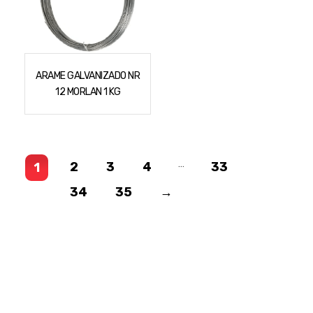
ARAME GALVANIZADO NR
12 MORLAN 1 KG
…
2
3
4
33
1
34
35
→