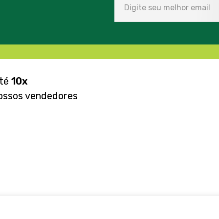
até
10x
ossos vendedores