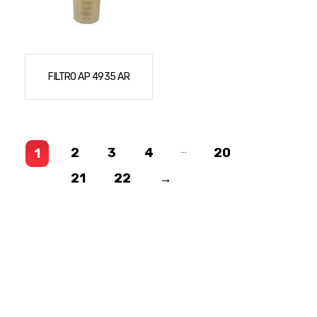
FILTRO AP 4935 AR
…
2
3
4
20
1
21
22
→