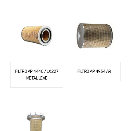
Podadores
Policorte
Produtos a Bateria
Raladores
Pulverizadores
Serra Circular
Roçadeiras
Serra Fita
Sopradores e Aspirador
Serra Mármore
Varredeiras
Serra Sabre
Serra Tico Tico
FILTRO AP 4440 / LX227
FILTRO AP 4934 AR
METAL LEVE
Soprador
Tupia
WEG