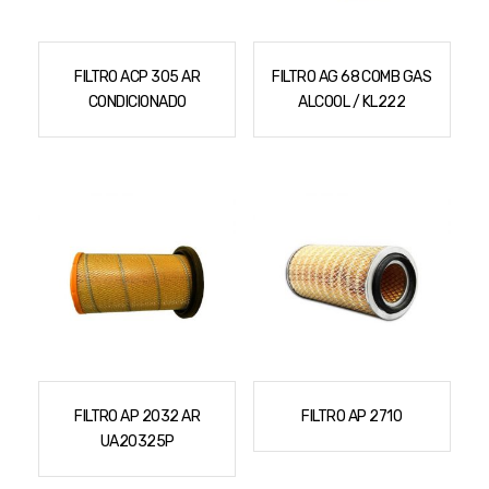
Cortador a Disco
Betoneiras
Chaves Manuais
Sementes
Outros
Cortador de Palmas
Branco
Discos de Corte e Abrasivos
Telas
FILTRO ACP 305 AR
FILTRO AG 68 COMB GAS
Equipamentos de Proteção EPI
Compressores de Ar
Jogos de Ferramentas
CONDICIONADO
ALCOOL / KL222
Ferramentas Manuais e Acessórios
Esmelhiradeiras
Marretas
Ferramentas Multifuncionais
Furadeiras
Morsa de Bancada
Furadeira
Linha a Bateria
Lavadoras de Alta Pressão
Lixadeira
Lubrificantes
Marteletes
Motopodas
Moedores
Motosserras
Moendas de Cana
Outros
FILTRO AP 2032 AR
FILTRO AP 2710
Nogueira
UA20325P
Perfuradores
Plaina