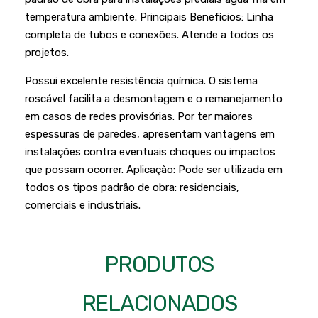
Podadores
Policorte
temperatura ambiente. Principais Benefícios: Linha
Produtos a Bateria
completa de tubos e conexões. Atende a todos os
Raladores
projetos.
Pulverizadores
Serra Circular
Possui excelente resistência química. O sistema
Roçadeiras
Serra Fita
roscável facilita a desmontagem e o remanejamento
Sopradores e Aspirador
em casos de redes provisórias. Por ter maiores
Serra Mármore
espessuras de paredes, apresentam vantagens em
Varredeiras
Serra Sabre
instalações contra eventuais choques ou impactos
que possam ocorrer. Aplicação: Pode ser utilizada em
Serra Tico Tico
todos os tipos padrão de obra: residenciais,
Soprador
comerciais e industriais.
Tupia
WEG
PRODUTOS
RELACIONADOS