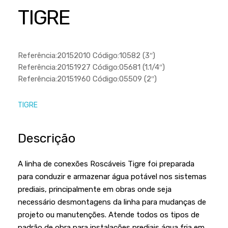
Cortador a Disco
Betoneiras
Chaves Manuais
TIGRE
Sementes
Outros
Cortador de Palmas
Branco
Discos de Corte e Abrasivos
Telas
Equipamentos de Proteção EPI
Compressores de Ar
Jogos de Ferramentas
Referência:20152010 Código:10582 (3″)
Ferramentas Manuais e Acessórios
Esmelhiradeiras
Marretas
Referência:20151927 Código:05681 (1.1/4″)
Referência:20151960 Código:05509 (2″)
Ferramentas Multifuncionais
Furadeiras
Morsa de Bancada
Furadeira
Linha a Bateria
TIGRE
Lavadoras de Alta Pressão
Lixadeira
Descrição
Lubrificantes
Marteletes
Motopodas
Moedores
A linha de conexões Roscáveis Tigre foi preparada
Motosserras
para conduzir e armazenar água potável nos sistemas
Moendas de Cana
prediais, principalmente em obras onde seja
Outros
Nogueira
necessário desmontagens da linha para mudanças de
Perfuradores
projeto ou manutenções. Atende todos os tipos de
Plaina
padrão de obra para instalações prediais água fria em