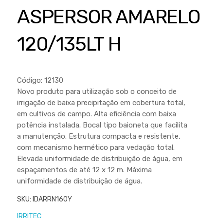
Cortador a Disco
Betoneiras
Chaves Manuais
ASPERSOR AMARELO
Sementes
Outros
Cortador de Palmas
Branco
Discos de Corte e Abrasivos
Telas
120/135LT H
Equipamentos de Proteção EPI
Compressores de Ar
Jogos de Ferramentas
Ferramentas Manuais e Acessórios
Esmelhiradeiras
Marretas
Ferramentas Multifuncionais
Furadeiras
Código: 12130
Morsa de Bancada
Novo produto para utilização sob o conceito de
Furadeira
Linha a Bateria
irrigação de baixa precipitação em cobertura total,
Lavadoras de Alta Pressão
em cultivos de campo. Alta eficiência com baixa
Lixadeira
potência instalada. Bocal tipo baioneta que facilita
Lubrificantes
Marteletes
a manutenção. Estrutura compacta e resistente,
com mecanismo hermético para vedação total.
Motopodas
Moedores
Elevada uniformidade de distribuição de água, em
Motosserras
espaçamentos de até 12 x 12 m. Máxima
Moendas de Cana
uniformidade de distribuição de água.
Outros
Nogueira
SKU:
IDARRN160Y
Perfuradores
Plaina
IRRITEC