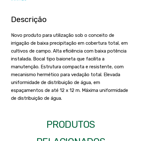
Podadores
Policorte
Produtos a Bateria
Raladores
Descrição
Pulverizadores
Serra Circular
Novo produto para utilização sob o conceito de
Roçadeiras
Serra Fita
irrigação de baixa precipitação em cobertura total, em
Sopradores e Aspirador
cultivos de campo. Alta eficiência com baixa potência
Serra Mármore
instalada. Bocal tipo baioneta que facilita a
Varredeiras
Serra Sabre
manutenção. Estrutura compacta e resistente, com
mecanismo hermético para vedação total. Elevada
Serra Tico Tico
uniformidade de distribuição de água, em
Soprador
espaçamentos de até 12 x 12 m. Máxima uniformidade
de distribuição de água.
Tupia
WEG
PRODUTOS