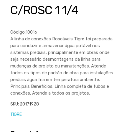
Cortador a Disco
Betoneiras
Chaves Manuais
C/ROSC 1 1/4
Sementes
Outros
Cortador de Palmas
Branco
Discos de Corte e Abrasivos
Telas
Equipamentos de Proteção EPI
Compressores de Ar
Jogos de Ferramentas
Código:10016
Ferramentas Manuais e Acessórios
Esmelhiradeiras
Marretas
A linha de conexões Roscáveis Tigre foi preparada
para conduzir e armazenar água potável nos
Ferramentas Multifuncionais
Furadeiras
Morsa de Bancada
sistemas prediais, principalmente em obras onde
Furadeira
Linha a Bateria
seja necessário desmontagens da linha para
mudanças de projeto ou manutenções. Atende
Lavadoras de Alta Pressão
Lixadeira
todos os tipos de padrão de obra para instalações
Lubrificantes
prediais água fria em temperatura ambiente.
Marteletes
Principais Benefícios: Linha completa de tubos e
Motopodas
Moedores
conexões. Atende a todos os projetos.
Motosserras
Moendas de Cana
SKU:
20171928
Outros
Nogueira
TIGRE
Perfuradores
Plaina