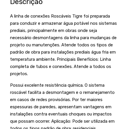
Descrição
Podadores
Policorte
Produtos a Bateria
Raladores
A linha de conexões Roscáveis Tigre foi preparada
para conduzir e armazenar água potável nos sistemas
Pulverizadores
Serra Circular
prediais, principalmente em obras onde seja
Roçadeiras
Serra Fita
necessário desmontagens da linha para mudanças de
projeto ou manutenções. Atende todos os tipos de
Sopradores e Aspirador
Serra Mármore
padrão de obra para instalações prediais água fria em
Varredeiras
Serra Sabre
temperatura ambiente. Principais Benefícios: Linha
completa de tubos e conexões. Atende a todos os
Serra Tico Tico
projetos.
Soprador
Possui excelente resistência química. O sistema
Tupia
roscável facilita a desmontagem e o remanejamento
em casos de redes provisórias. Por ter maiores
WEG
espessuras de paredes, apresentam vantagens em
instalações contra eventuais choques ou impactos
que possam ocorrer. Aplicação: Pode ser utilizada em
todos os tipos padrão de obra: residenciais,