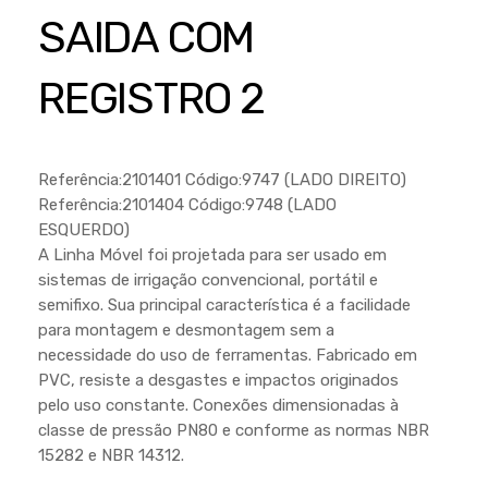
Cortador a Disco
Betoneiras
Chaves Manuais
SAIDA COM
Sementes
Outros
Cortador de Palmas
Branco
Discos de Corte e Abrasivos
Telas
REGISTRO 2
Equipamentos de Proteção EPI
Compressores de Ar
Jogos de Ferramentas
Ferramentas Manuais e Acessórios
Esmelhiradeiras
Marretas
Ferramentas Multifuncionais
Furadeiras
Referência:2101401 Código:9747 (LADO DIREITO)
Morsa de Bancada
Referência:2101404 Código:9748 (LADO
Furadeira
Linha a Bateria
ESQUERDO)
Lavadoras de Alta Pressão
A Linha Móvel foi projetada para ser usado em
Lixadeira
sistemas de irrigação convencional, portátil e
Lubrificantes
Marteletes
semifixo. Sua principal característica é a facilidade
para montagem e desmontagem sem a
Motopodas
Moedores
necessidade do uso de ferramentas. Fabricado em
Motosserras
PVC, resiste a desgastes e impactos originados
Moendas de Cana
pelo uso constante. Conexões dimensionadas à
Outros
Nogueira
classe de pressão PN80 e conforme as normas NBR
15282 e NBR 14312.
Perfuradores
Plaina