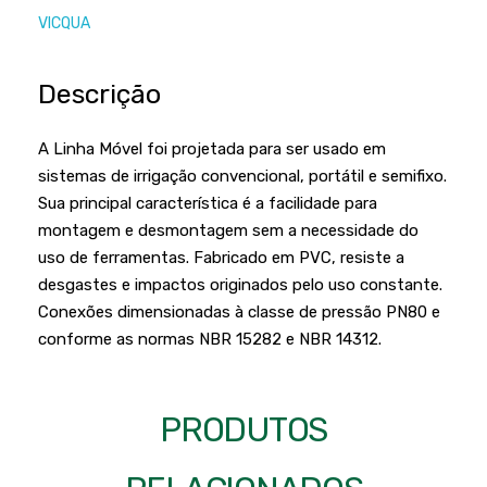
Podadores
Policorte
VICQUA
Produtos a Bateria
Raladores
Descrição
Pulverizadores
Serra Circular
Roçadeiras
Serra Fita
A Linha Móvel foi projetada para ser usado em
Sopradores e Aspirador
sistemas de irrigação convencional, portátil e semifixo.
Serra Mármore
Sua principal característica é a facilidade para
Varredeiras
Serra Sabre
montagem e desmontagem sem a necessidade do
uso de ferramentas. Fabricado em PVC, resiste a
Serra Tico Tico
desgastes e impactos originados pelo uso constante.
Soprador
Conexões dimensionadas à classe de pressão PN80 e
conforme as normas NBR 15282 e NBR 14312.
Tupia
WEG
PRODUTOS