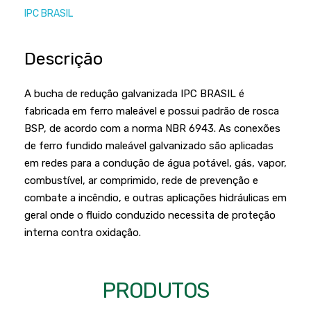
Podadores
Policorte
IPC BRASIL
Produtos a Bateria
Raladores
Descrição
Pulverizadores
Serra Circular
Roçadeiras
Serra Fita
A bucha de redução galvanizada IPC BRASIL é
Sopradores e Aspirador
fabricada em ferro maleável e possui padrão de rosca
Serra Mármore
BSP, de acordo com a norma NBR 6943. As conexões
Varredeiras
Serra Sabre
de ferro fundido maleável galvanizado são aplicadas
em redes para a condução de água potável, gás, vapor,
Serra Tico Tico
combustível, ar comprimido, rede de prevenção e
Soprador
combate a incêndio, e outras aplicações hidráulicas em
geral onde o fluido conduzido necessita de proteção
Tupia
interna contra oxidação.
WEG
PRODUTOS