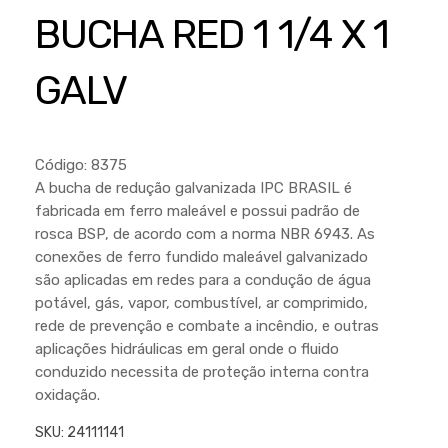
Cortador a Disco
Betoneiras
Chaves Manuais
BUCHA RED 1 1/4 X 1
Sementes
Outros
Cortador de Palmas
Branco
Discos de Corte e Abrasivos
Telas
GALV
Equipamentos de Proteção EPI
Compressores de Ar
Jogos de Ferramentas
Ferramentas Manuais e Acessórios
Esmelhiradeiras
Marretas
Ferramentas Multifuncionais
Furadeiras
Código: 8375
Morsa de Bancada
A bucha de redução galvanizada IPC BRASIL é
Furadeira
Linha a Bateria
fabricada em ferro maleável e possui padrão de
Lavadoras de Alta Pressão
rosca BSP, de acordo com a norma NBR 6943. As
Lixadeira
conexões de ferro fundido maleável galvanizado
Lubrificantes
Marteletes
são aplicadas em redes para a condução de água
potável, gás, vapor, combustível, ar comprimido,
Motopodas
Moedores
rede de prevenção e combate a incêndio, e outras
Motosserras
aplicações hidráulicas em geral onde o fluido
Moendas de Cana
conduzido necessita de proteção interna contra
Outros
Nogueira
oxidação.
Perfuradores
Plaina
SKU:
24111141