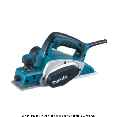
MAKITA PLAINA 82MM (3 1/4POL) – 220V