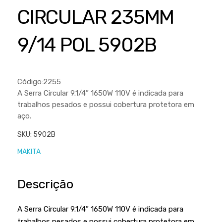
Cortador a Disco
Betoneiras
Chaves Manuais
CIRCULAR 235MM
Sementes
Outros
Cortador de Palmas
Branco
Discos de Corte e Abrasivos
Telas
9/14 POL 5902B
Equipamentos de Proteção EPI
Compressores de Ar
Jogos de Ferramentas
Ferramentas Manuais e Acessórios
Esmelhiradeiras
Marretas
Ferramentas Multifuncionais
Furadeiras
Código:2255
Morsa de Bancada
A Serra Circular 9.1/4” 1650W 110V é indicada para
Furadeira
Linha a Bateria
trabalhos pesados e possui cobertura protetora em
Lavadoras de Alta Pressão
aço.
Lixadeira
Lubrificantes
SKU:
5902B
Marteletes
Motopodas
MAKITA
Moedores
Motosserras
Moendas de Cana
Descrição
Outros
Nogueira
Perfuradores
A Serra Circular 9.1/4” 1650W 110V é indicada para
Plaina
trabalhos pesados e possui cobertura protetora em