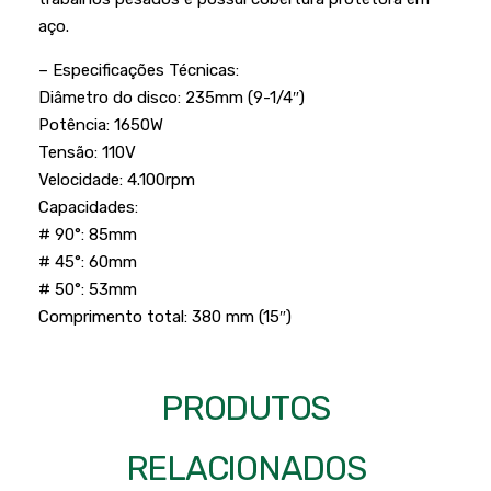
Podadores
Policorte
aço.
Produtos a Bateria
Raladores
– Especificações Técnicas:
Pulverizadores
Diâmetro do disco: 235mm (9-1/4″)
Serra Circular
Potência: 1650W
Roçadeiras
Serra Fita
Tensão: 110V
Sopradores e Aspirador
Velocidade: 4.100rpm
Serra Mármore
Capacidades:
Varredeiras
Serra Sabre
# 90°: 85mm
# 45°: 60mm
Serra Tico Tico
# 50°: 53mm
Soprador
Comprimento total: 380 mm (15″)
Tupia
WEG
PRODUTOS
RELACIONADOS