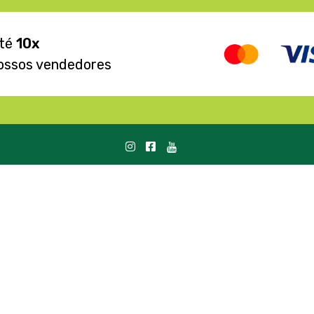
até
10x
ossos vendedores