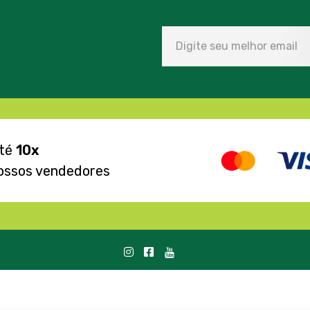
até
10x
ossos vendedores