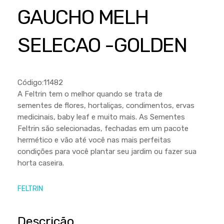
Cortador a Disco
Betoneiras
Chaves Manuais
GAUCHO MELH
Sementes
Outros
Cortador de Palmas
Branco
Discos de Corte e Abrasivos
Telas
SELECAO -GOLDEN
Equipamentos de Proteção EPI
Compressores de Ar
Jogos de Ferramentas
Ferramentas Manuais e Acessórios
Esmelhiradeiras
Marretas
Ferramentas Multifuncionais
Furadeiras
Código:11482
Morsa de Bancada
A Feltrin tem o melhor quando se trata de
Furadeira
Linha a Bateria
sementes de flores, hortaliças, condimentos, ervas
Lavadoras de Alta Pressão
medicinais, baby leaf e muito mais. As Sementes
Lixadeira
Feltrin são selecionadas, fechadas em um pacote
Lubrificantes
Marteletes
hermético e vão até você nas mais perfeitas
condições para você plantar seu jardim ou fazer sua
Motopodas
Moedores
horta caseira.
Motosserras
Moendas de Cana
FELTRIN
Outros
Nogueira
Perfuradores
Plaina
Descrição