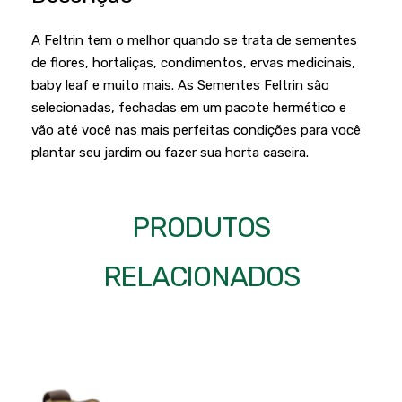
Podadores
Policorte
A Feltrin tem o melhor quando se trata de sementes
Produtos a Bateria
Raladores
de flores, hortaliças, condimentos, ervas medicinais,
Pulverizadores
Serra Circular
baby leaf e muito mais. As Sementes Feltrin são
selecionadas, fechadas em um pacote hermético e
Roçadeiras
Serra Fita
vão até você nas mais perfeitas condições para você
Sopradores e Aspirador
Serra Mármore
plantar seu jardim ou fazer sua horta caseira.
Varredeiras
Serra Sabre
Serra Tico Tico
PRODUTOS
Soprador
RELACIONADOS
Tupia
WEG