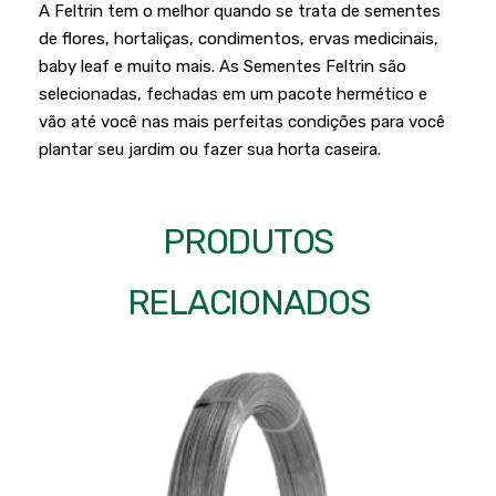
Podadores
A Feltrin tem o melhor quando se trata de sementes
Policorte
de flores, hortaliças, condimentos, ervas medicinais,
Produtos a Bateria
Raladores
baby leaf e muito mais. As Sementes Feltrin são
Pulverizadores
selecionadas, fechadas em um pacote hermético e
Serra Circular
vão até você nas mais perfeitas condições para você
Roçadeiras
Serra Fita
plantar seu jardim ou fazer sua horta caseira.
Sopradores e Aspirador
Serra Mármore
Varredeiras
Serra Sabre
PRODUTOS
Serra Tico Tico
RELACIONADOS
Soprador
Tupia
WEG