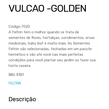
Cortador a Disco
Betoneiras
Chaves Manuais
VULCAO -GOLDEN
Sementes
Outros
Cortador de Palmas
Branco
Discos de Corte e Abrasivos
Telas
Equipamentos de Proteção EPI
Compressores de Ar
Jogos de Ferramentas
Código:7020
Ferramentas Manuais e Acessórios
Esmelhiradeiras
Marretas
A Feltrin tem o melhor quando se trata de
sementes de flores, hortaliças, condimentos, ervas
Ferramentas Multifuncionais
Furadeiras
Morsa de Bancada
medicinais, baby leaf e muito mais. As Sementes
Furadeira
Linha a Bateria
Feltrin são selecionadas, fechadas em um pacote
hermético e vão até você nas mais perfeitas
Lavadoras de Alta Pressão
Lixadeira
condições para você plantar seu jardim ou fazer sua
Lubrificantes
horta caseira.
Marteletes
Motopodas
SKU:
5151
Moedores
FELTRIN
Motosserras
Moendas de Cana
Outros
Nogueira
Descrição
Perfuradores
Plaina