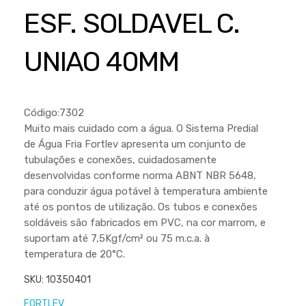
Cortador a Disco
Betoneiras
Chaves Manuais
ESF. SOLDAVEL C.
Sementes
Outros
Cortador de Palmas
Branco
Discos de Corte e Abrasivos
Telas
UNIAO 40MM
Equipamentos de Proteção EPI
Compressores de Ar
Jogos de Ferramentas
Ferramentas Manuais e Acessórios
Esmelhiradeiras
Marretas
Ferramentas Multifuncionais
Furadeiras
Código:7302
Morsa de Bancada
Muito mais cuidado com a água. O Sistema Predial
Furadeira
Linha a Bateria
de Água Fria Fortlev apresenta um conjunto de
Lavadoras de Alta Pressão
tubulações e conexões, cuidadosamente
Lixadeira
desenvolvidas conforme norma ABNT NBR 5648,
Lubrificantes
Marteletes
para conduzir água potável à temperatura ambiente
até os pontos de utilização. Os tubos e conexões
Motopodas
Moedores
soldáveis são fabricados em PVC, na cor marrom, e
Motosserras
suportam até 7,5Kgf/cm² ou 75 m.c.a. à
Moendas de Cana
temperatura de 20°C.
Outros
Nogueira
SKU:
10350401
Perfuradores
Plaina
FORTLEV