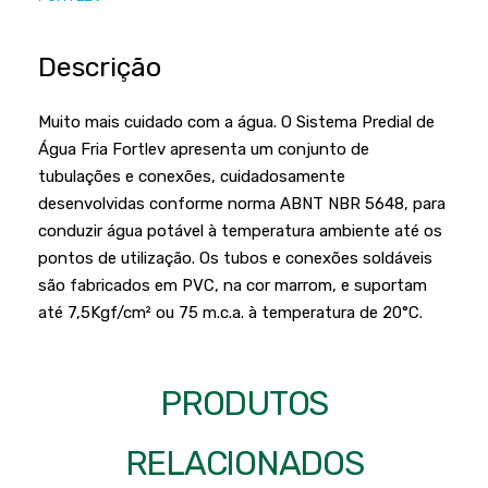
Podadores
Policorte
Produtos a Bateria
Raladores
Descrição
Pulverizadores
Serra Circular
Muito mais cuidado com a água. O Sistema Predial de
Roçadeiras
Serra Fita
Água Fria Fortlev apresenta um conjunto de
Sopradores e Aspirador
tubulações e conexões, cuidadosamente
Serra Mármore
desenvolvidas conforme norma ABNT NBR 5648, para
Varredeiras
Serra Sabre
conduzir água potável à temperatura ambiente até os
pontos de utilização. Os tubos e conexões soldáveis
Serra Tico Tico
são fabricados em PVC, na cor marrom, e suportam
Soprador
até 7,5Kgf/cm² ou 75 m.c.a. à temperatura de 20°C.
Tupia
WEG
PRODUTOS
RELACIONADOS