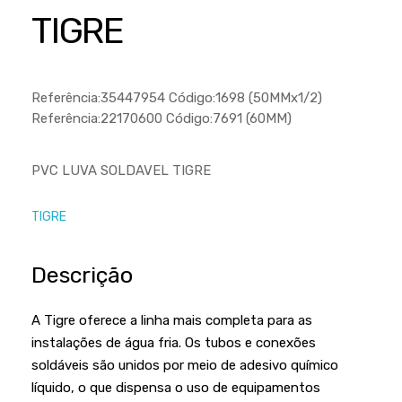
Cortador a Disco
Betoneiras
Chaves Manuais
TIGRE
Sementes
Outros
Cortador de Palmas
Branco
Discos de Corte e Abrasivos
Telas
Equipamentos de Proteção EPI
Compressores de Ar
Jogos de Ferramentas
Referência:35447954 Código:1698 (50MMx1/2)
Ferramentas Manuais e Acessórios
Esmelhiradeiras
Marretas
Referência:22170600 Código:7691 (60MM)
Ferramentas Multifuncionais
Furadeiras
Morsa de Bancada
PVC LUVA SOLDAVEL TIGRE
Furadeira
Linha a Bateria
Lavadoras de Alta Pressão
Lixadeira
TIGRE
Lubrificantes
Marteletes
Descrição
Motopodas
Moedores
Motosserras
Moendas de Cana
A Tigre oferece a linha mais completa para as
Outros
instalações de água fria. Os tubos e conexões
Nogueira
soldáveis são unidos por meio de adesivo químico
Perfuradores
Plaina
líquido, o que dispensa o uso de equipamentos