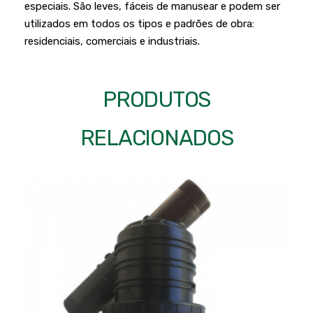
Podadores
especiais. São leves, fáceis de manusear e podem ser
Policorte
utilizados em todos os tipos e padrões de obra:
Produtos a Bateria
Raladores
residenciais, comerciais e industriais.
Pulverizadores
Serra Circular
Roçadeiras
Serra Fita
PRODUTOS
Sopradores e Aspirador
Serra Mármore
RELACIONADOS
Varredeiras
Serra Sabre
Serra Tico Tico
Soprador
Tupia
WEG