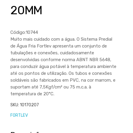
Cortador a Disco
Betoneiras
Chaves Manuais
20MM
Sementes
Outros
Cortador de Palmas
Branco
Discos de Corte e Abrasivos
Telas
Equipamentos de Proteção EPI
Compressores de Ar
Jogos de Ferramentas
Código:10744
Ferramentas Manuais e Acessórios
Esmelhiradeiras
Marretas
Muito mais cuidado com a água. O Sistema Predial
de Água Fria Fortlev apresenta um conjunto de
Ferramentas Multifuncionais
Furadeiras
Morsa de Bancada
tubulações e conexões, cuidadosamente
Furadeira
Linha a Bateria
desenvolvidas conforme norma ABNT NBR 5648,
para conduzir água potável à temperatura ambiente
Lavadoras de Alta Pressão
Lixadeira
até os pontos de utilização. Os tubos e conexões
Lubrificantes
soldáveis são fabricados em PVC, na cor marrom, e
Marteletes
suportam até 7,5Kgf/cm² ou 75 m.c.a. à
Motopodas
Moedores
temperatura de 20°C.
Motosserras
Moendas de Cana
SKU:
10170207
Outros
Nogueira
FORTLEV
Perfuradores
Plaina