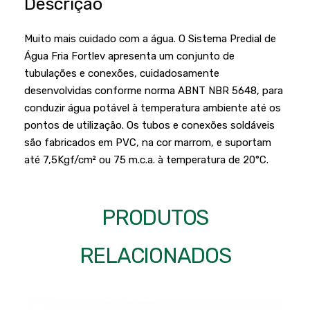
Descrição
Podadores
Policorte
Produtos a Bateria
Raladores
Muito mais cuidado com a água. O Sistema Predial de
Água Fria Fortlev apresenta um conjunto de
Pulverizadores
Serra Circular
tubulações e conexões, cuidadosamente
Roçadeiras
Serra Fita
desenvolvidas conforme norma ABNT NBR 5648, para
conduzir água potável à temperatura ambiente até os
Sopradores e Aspirador
Serra Mármore
pontos de utilização. Os tubos e conexões soldáveis
Varredeiras
Serra Sabre
são fabricados em PVC, na cor marrom, e suportam
até 7,5Kgf/cm² ou 75 m.c.a. à temperatura de 20°C.
Serra Tico Tico
Soprador
PRODUTOS
Tupia
WEG
RELACIONADOS