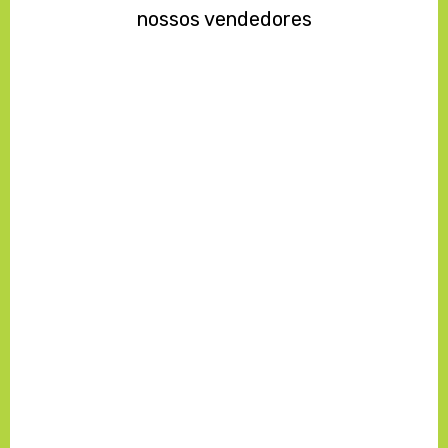
Parcele suas compras em até
10x
Descontos
à vista
– Consulte um de
nossos vendedores
Copyright © 2020, AGROMÁQUINAS. Todos os direitos reservados