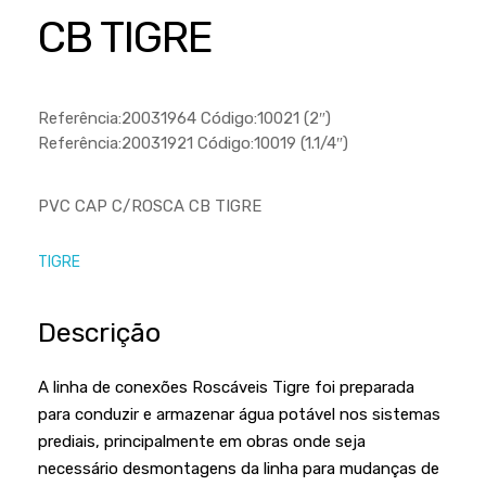
Cortador a Disco
Betoneiras
Chaves Manuais
CB TIGRE
Sementes
Outros
Cortador de Palmas
Branco
Discos de Corte e Abrasivos
Telas
Equipamentos de Proteção EPI
Compressores de Ar
Jogos de Ferramentas
Referência:20031964 Código:10021 (2″)
Ferramentas Manuais e Acessórios
Esmelhiradeiras
Marretas
Referência:20031921 Código:10019 (1.1/4″)
Ferramentas Multifuncionais
Furadeiras
Morsa de Bancada
PVC CAP C/ROSCA CB TIGRE
Furadeira
Linha a Bateria
Lavadoras de Alta Pressão
Lixadeira
TIGRE
Lubrificantes
Marteletes
Descrição
Motopodas
Moedores
Motosserras
Moendas de Cana
A linha de conexões Roscáveis Tigre foi preparada
Outros
para conduzir e armazenar água potável nos sistemas
Nogueira
prediais, principalmente em obras onde seja
Perfuradores
Plaina
necessário desmontagens da linha para mudanças de