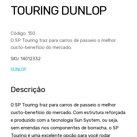
Cortador a Disco
Betoneiras
Chaves Manuais
TOURING DUNLOP
Sementes
Outros
Cortador de Palmas
Branco
Discos de Corte e Abrasivos
Telas
Equipamentos de Proteção EPI
Compressores de Ar
Jogos de Ferramentas
Código: 150
Ferramentas Manuais e Acessórios
Esmelhiradeiras
Marretas
O SP Touring traz para carros de passeio o melhor
custo-benefício do mercado.
Ferramentas Multifuncionais
Furadeiras
Morsa de Bancada
SKU:
14012332
Furadeira
Linha a Bateria
DUNLOP
Lavadoras de Alta Pressão
Lixadeira
Lubrificantes
Marteletes
Descrição
Motopodas
Moedores
O SP Touring traz para carros de passeio o melhor
Motosserras
Moendas de Cana
custo-benefício do mercado. Com estrutura reforçada
Outros
Nogueira
e produzido com a tecnologia Sun System, ou seja,
sem emendas nos componentes de borracha, o SP
Perfuradores
Plaina
Touring é uma excelente opção para você rodar