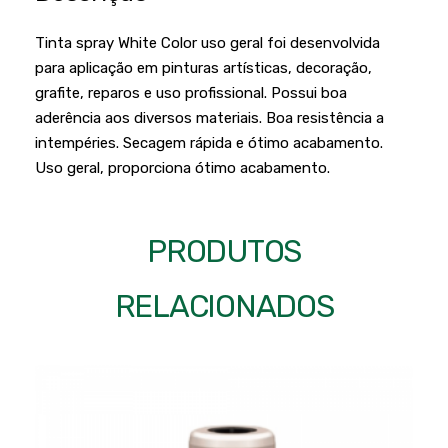
Podadores
Policorte
Tinta spray White Color uso geral foi desenvolvida
Produtos a Bateria
Raladores
para aplicação em pinturas artísticas, decoração,
Pulverizadores
Serra Circular
grafite, reparos e uso profissional. Possui boa
aderência aos diversos materiais. Boa resistência a
Roçadeiras
Serra Fita
intempéries. Secagem rápida e ótimo acabamento.
Sopradores e Aspirador
Serra Mármore
Uso geral, proporciona ótimo acabamento.
Varredeiras
Serra Sabre
Serra Tico Tico
PRODUTOS
Soprador
RELACIONADOS
Tupia
WEG