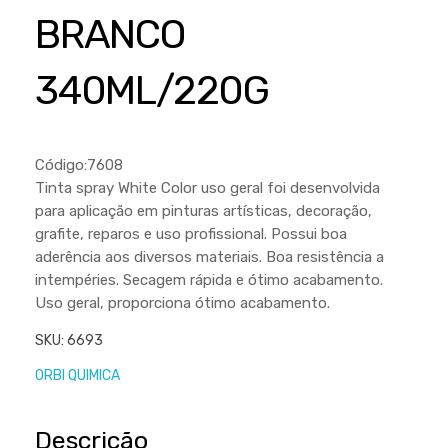
Cortador a Disco
Betoneiras
Chaves Manuais
BRANCO
Sementes
Outros
Cortador de Palmas
Branco
Discos de Corte e Abrasivos
Telas
340ML/220G
Equipamentos de Proteção EPI
Compressores de Ar
Jogos de Ferramentas
Ferramentas Manuais e Acessórios
Esmelhiradeiras
Marretas
Ferramentas Multifuncionais
Furadeiras
Código:7608
Morsa de Bancada
Tinta spray White Color uso geral foi desenvolvida
Furadeira
Linha a Bateria
para aplicação em pinturas artísticas, decoração,
Lavadoras de Alta Pressão
grafite, reparos e uso profissional. Possui boa
Lixadeira
aderência aos diversos materiais. Boa resistência a
Lubrificantes
Marteletes
intempéries. Secagem rápida e ótimo acabamento.
Uso geral, proporciona ótimo acabamento.
Motopodas
Moedores
SKU:
6693
Motosserras
Moendas de Cana
ORBI QUIMICA
Outros
Nogueira
Perfuradores
Plaina
Descrição