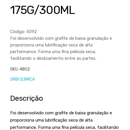
Cortador a Disco
Betoneiras
Chaves Manuais
175G/300ML
Sementes
Outros
Cortador de Palmas
Branco
Discos de Corte e Abrasivos
Telas
Equipamentos de Proteção EPI
Compressores de Ar
Jogos de Ferramentas
Código: 5092
Ferramentas Manuais e Acessórios
Esmelhiradeiras
Marretas
Foi desenvolvido com grafite de baixa granulação e
proporciona uma lubrificação seca de alta
Ferramentas Multifuncionais
Furadeiras
Morsa de Bancada
performance. Forma uma fina película seca,
Furadeira
Linha a Bateria
facilitando o deslizamento entre as partes.
Lavadoras de Alta Pressão
Lixadeira
SKU:
4802
Lubrificantes
ORBI QUIMICA
Marteletes
Motopodas
Moedores
Descrição
Motosserras
Moendas de Cana
Outros
Nogueira
Foi desenvolvido com grafite de baixa granulação e
proporciona uma lubrificação seca de alta
Perfuradores
Plaina
performance. Forma uma fina película seca, facilitando