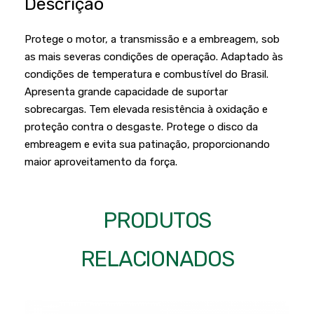
Descrição
Podadores
Policorte
Produtos a Bateria
Raladores
Protege o motor, a transmissão e a embreagem, sob
as mais severas condições de operação. Adaptado às
Pulverizadores
Serra Circular
condições de temperatura e combustível do Brasil.
Roçadeiras
Serra Fita
Apresenta grande capacidade de suportar
sobrecargas. Tem elevada resistência à oxidação e
Sopradores e Aspirador
Serra Mármore
proteção contra o desgaste. Protege o disco da
Varredeiras
Serra Sabre
embreagem e evita sua patinação, proporcionando
maior aproveitamento da força.
Serra Tico Tico
Soprador
PRODUTOS
Tupia
WEG
RELACIONADOS