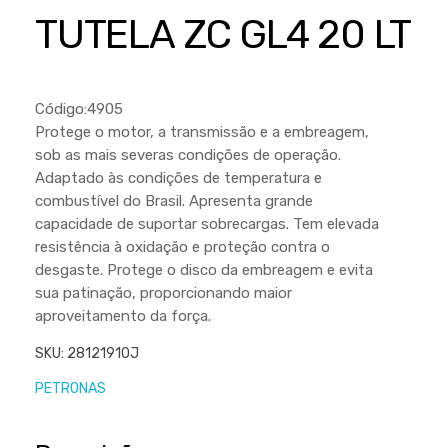
Cortador a Disco
Betoneiras
Chaves Manuais
TUTELA ZC GL4 20 LT
Sementes
Outros
Cortador de Palmas
Branco
Discos de Corte e Abrasivos
Telas
Equipamentos de Proteção EPI
Compressores de Ar
Jogos de Ferramentas
Código:4905
Ferramentas Manuais e Acessórios
Esmelhiradeiras
Marretas
Protege o motor, a transmissão e a embreagem,
sob as mais severas condições de operação.
Ferramentas Multifuncionais
Furadeiras
Morsa de Bancada
Adaptado às condições de temperatura e
Furadeira
Linha a Bateria
combustível do Brasil. Apresenta grande
capacidade de suportar sobrecargas. Tem elevada
Lavadoras de Alta Pressão
Lixadeira
resistência à oxidação e proteção contra o
Lubrificantes
desgaste. Protege o disco da embreagem e evita
Marteletes
sua patinação, proporcionando maior
Motopodas
Moedores
aproveitamento da força.
Motosserras
Moendas de Cana
SKU:
28121910J
Outros
Nogueira
PETRONAS
Perfuradores
Plaina