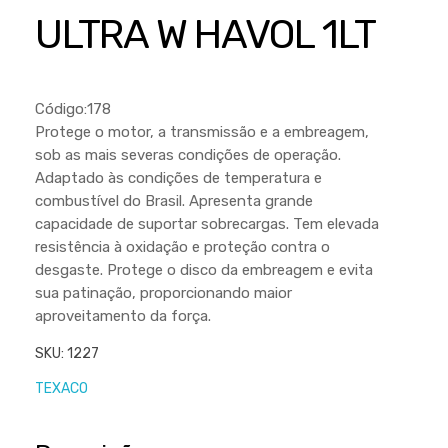
Cortador a Disco
Betoneiras
Chaves Manuais
ULTRA W HAVOL 1LT
Sementes
Outros
Cortador de Palmas
Branco
Discos de Corte e Abrasivos
Telas
Equipamentos de Proteção EPI
Compressores de Ar
Jogos de Ferramentas
Código:178
Ferramentas Manuais e Acessórios
Esmelhiradeiras
Marretas
Protege o motor, a transmissão e a embreagem,
sob as mais severas condições de operação.
Ferramentas Multifuncionais
Furadeiras
Morsa de Bancada
Adaptado às condições de temperatura e
Furadeira
Linha a Bateria
combustível do Brasil. Apresenta grande
capacidade de suportar sobrecargas. Tem elevada
Lavadoras de Alta Pressão
Lixadeira
resistência à oxidação e proteção contra o
Lubrificantes
desgaste. Protege o disco da embreagem e evita
Marteletes
sua patinação, proporcionando maior
Motopodas
Moedores
aproveitamento da força.
Motosserras
Moendas de Cana
SKU:
1227
Outros
Nogueira
TEXACO
Perfuradores
Plaina