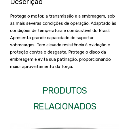
Descrição
Podadores
Policorte
Produtos a Bateria
Raladores
Protege o motor, a transmissão e a embreagem, sob
as mais severas condições de operação. Adaptado às
Pulverizadores
Serra Circular
condições de temperatura e combustível do Brasil.
Roçadeiras
Serra Fita
Apresenta grande capacidade de suportar
sobrecargas. Tem elevada resistência à oxidação e
Sopradores e Aspirador
Serra Mármore
proteção contra o desgaste. Protege o disco da
Varredeiras
Serra Sabre
embreagem e evita sua patinação, proporcionando
maior aproveitamento da força.
Serra Tico Tico
Soprador
PRODUTOS
Tupia
WEG
RELACIONADOS