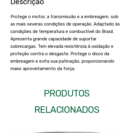
Descrição
Podadores
Policorte
Produtos a Bateria
Raladores
Protege o motor, a transmissão e a embreagem, sob
as mais severas condições de operação. Adaptado às
Pulverizadores
Serra Circular
condições de temperatura e combustível do Brasil.
Roçadeiras
Serra Fita
Apresenta grande capacidade de suportar
sobrecargas. Tem elevada resistência à oxidação e
Sopradores e Aspirador
Serra Mármore
proteção contra o desgaste. Protege o disco da
Varredeiras
Serra Sabre
embreagem e evita sua patinação, proporcionando
maior aproveitamento da força.
Serra Tico Tico
Soprador
PRODUTOS
Tupia
WEG
RELACIONADOS