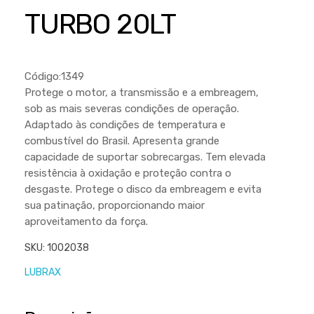
Cortador a Disco
Betoneiras
Chaves Manuais
TURBO 20LT
Sementes
Outros
Cortador de Palmas
Branco
Discos de Corte e Abrasivos
Telas
Equipamentos de Proteção EPI
Compressores de Ar
Jogos de Ferramentas
Código:1349
Ferramentas Manuais e Acessórios
Esmelhiradeiras
Marretas
Protege o motor, a transmissão e a embreagem,
sob as mais severas condições de operação.
Ferramentas Multifuncionais
Furadeiras
Morsa de Bancada
Adaptado às condições de temperatura e
Furadeira
Linha a Bateria
combustível do Brasil. Apresenta grande
capacidade de suportar sobrecargas. Tem elevada
Lavadoras de Alta Pressão
Lixadeira
resistência à oxidação e proteção contra o
Lubrificantes
desgaste. Protege o disco da embreagem e evita
Marteletes
sua patinação, proporcionando maior
Motopodas
Moedores
aproveitamento da força.
Motosserras
Moendas de Cana
SKU:
1002038
Outros
Nogueira
LUBRAX
Perfuradores
Plaina