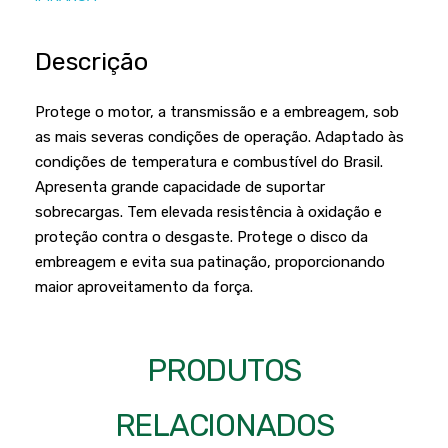
Podadores
Policorte
Produtos a Bateria
Raladores
Descrição
Pulverizadores
Serra Circular
Protege o motor, a transmissão e a embreagem, sob
Roçadeiras
Serra Fita
as mais severas condições de operação. Adaptado às
Sopradores e Aspirador
condições de temperatura e combustível do Brasil.
Serra Mármore
Apresenta grande capacidade de suportar
Varredeiras
Serra Sabre
sobrecargas. Tem elevada resistência à oxidação e
proteção contra o desgaste. Protege o disco da
Serra Tico Tico
embreagem e evita sua patinação, proporcionando
Soprador
maior aproveitamento da força.
Tupia
WEG
PRODUTOS
RELACIONADOS