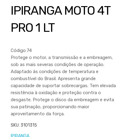
Cortador a Disco
Betoneiras
Chaves Manuais
IPIRANGA MOTO 4T
Sementes
Outros
Cortador de Palmas
Branco
Discos de Corte e Abrasivos
Telas
PRO 1 LT
Equipamentos de Proteção EPI
Compressores de Ar
Jogos de Ferramentas
Ferramentas Manuais e Acessórios
Esmelhiradeiras
Marretas
Ferramentas Multifuncionais
Furadeiras
Código:74
Morsa de Bancada
Protege o motor, a transmissão e a embreagem,
Furadeira
Linha a Bateria
sob as mais severas condições de operação.
Lavadoras de Alta Pressão
Adaptado às condições de temperatura e
Lixadeira
combustível do Brasil. Apresenta grande
Lubrificantes
Marteletes
capacidade de suportar sobrecargas. Tem elevada
resistência à oxidação e proteção contra o
Motopodas
Moedores
desgaste. Protege o disco da embreagem e evita
Motosserras
sua patinação, proporcionando maior
Moendas de Cana
aproveitamento da força.
Outros
Nogueira
SKU:
3101315
Perfuradores
Plaina
IPIRANGA