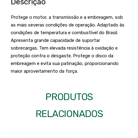
Descrição
Podadores
Policorte
Produtos a Bateria
Raladores
Protege o motor, a transmissão e a embreagem, sob
as mais severas condições de operação. Adaptado às
Pulverizadores
Serra Circular
condições de temperatura e combustível do Brasil.
Roçadeiras
Serra Fita
Apresenta grande capacidade de suportar
sobrecargas. Tem elevada resistência à oxidação e
Sopradores e Aspirador
Serra Mármore
proteção contra o desgaste. Protege o disco da
Varredeiras
Serra Sabre
embreagem e evita sua patinação, proporcionando
maior aproveitamento da força.
Serra Tico Tico
Soprador
PRODUTOS
Tupia
WEG
RELACIONADOS