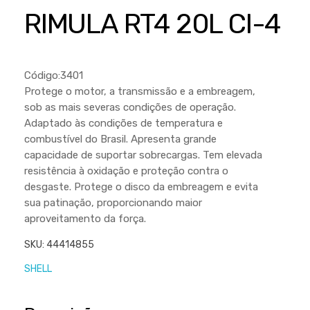
Cortador a Disco
Betoneiras
Chaves Manuais
RIMULA RT4 20L CI-4
Sementes
Outros
Cortador de Palmas
Branco
Discos de Corte e Abrasivos
Telas
Equipamentos de Proteção EPI
Compressores de Ar
Jogos de Ferramentas
Código:3401
Ferramentas Manuais e Acessórios
Esmelhiradeiras
Marretas
Protege o motor, a transmissão e a embreagem,
sob as mais severas condições de operação.
Ferramentas Multifuncionais
Furadeiras
Morsa de Bancada
Adaptado às condições de temperatura e
Furadeira
Linha a Bateria
combustível do Brasil. Apresenta grande
capacidade de suportar sobrecargas. Tem elevada
Lavadoras de Alta Pressão
Lixadeira
resistência à oxidação e proteção contra o
Lubrificantes
desgaste. Protege o disco da embreagem e evita
Marteletes
sua patinação, proporcionando maior
Motopodas
Moedores
aproveitamento da força.
Motosserras
Moendas de Cana
SKU:
44414855
Outros
Nogueira
SHELL
Perfuradores
Plaina