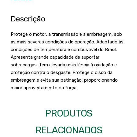
Podadores
Policorte
Produtos a Bateria
Raladores
Descrição
Pulverizadores
Serra Circular
Protege o motor, a transmissão e a embreagem, sob
Roçadeiras
Serra Fita
as mais severas condições de operação. Adaptado às
Sopradores e Aspirador
condições de temperatura e combustível do Brasil.
Serra Mármore
Apresenta grande capacidade de suportar
Varredeiras
Serra Sabre
sobrecargas. Tem elevada resistência à oxidação e
proteção contra o desgaste. Protege o disco da
Serra Tico Tico
embreagem e evita sua patinação, proporcionando
Soprador
maior aproveitamento da força.
Tupia
WEG
PRODUTOS
RELACIONADOS