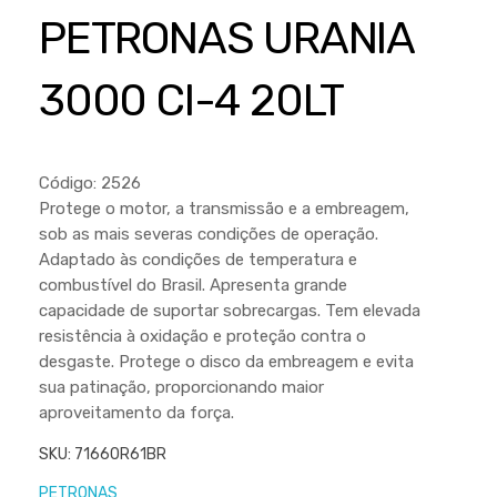
Cortador a Disco
Betoneiras
Chaves Manuais
PETRONAS URANIA
Sementes
Outros
Cortador de Palmas
Branco
Discos de Corte e Abrasivos
Telas
3000 CI-4 20LT
Equipamentos de Proteção EPI
Compressores de Ar
Jogos de Ferramentas
Ferramentas Manuais e Acessórios
Esmelhiradeiras
Marretas
Ferramentas Multifuncionais
Furadeiras
Código: 2526
Morsa de Bancada
Protege o motor, a transmissão e a embreagem,
Furadeira
Linha a Bateria
sob as mais severas condições de operação.
Lavadoras de Alta Pressão
Adaptado às condições de temperatura e
Lixadeira
combustível do Brasil. Apresenta grande
Lubrificantes
Marteletes
capacidade de suportar sobrecargas. Tem elevada
resistência à oxidação e proteção contra o
Motopodas
Moedores
desgaste. Protege o disco da embreagem e evita
Motosserras
sua patinação, proporcionando maior
Moendas de Cana
aproveitamento da força.
Outros
Nogueira
SKU:
71660R61BR
Perfuradores
Plaina
PETRONAS