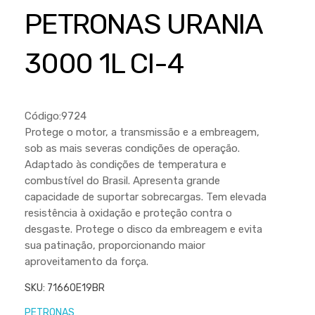
Cortador a Disco
Betoneiras
Chaves Manuais
PETRONAS URANIA
Sementes
Outros
Cortador de Palmas
Branco
Discos de Corte e Abrasivos
Telas
3000 1L CI-4
Equipamentos de Proteção EPI
Compressores de Ar
Jogos de Ferramentas
Ferramentas Manuais e Acessórios
Esmelhiradeiras
Marretas
Ferramentas Multifuncionais
Furadeiras
Código:9724
Morsa de Bancada
Protege o motor, a transmissão e a embreagem,
Furadeira
Linha a Bateria
sob as mais severas condições de operação.
Lavadoras de Alta Pressão
Adaptado às condições de temperatura e
Lixadeira
combustível do Brasil. Apresenta grande
Lubrificantes
Marteletes
capacidade de suportar sobrecargas. Tem elevada
resistência à oxidação e proteção contra o
Motopodas
Moedores
desgaste. Protege o disco da embreagem e evita
Motosserras
sua patinação, proporcionando maior
Moendas de Cana
aproveitamento da força.
Outros
Nogueira
SKU:
71660E19BR
Perfuradores
Plaina
PETRONAS