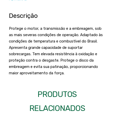
Podadores
Policorte
Produtos a Bateria
Raladores
Descrição
Pulverizadores
Serra Circular
Protege o motor, a transmissão e a embreagem, sob
Roçadeiras
Serra Fita
as mais severas condições de operação. Adaptado às
Sopradores e Aspirador
condições de temperatura e combustível do Brasil.
Serra Mármore
Apresenta grande capacidade de suportar
Varredeiras
Serra Sabre
sobrecargas. Tem elevada resistência à oxidação e
proteção contra o desgaste. Protege o disco da
Serra Tico Tico
embreagem e evita sua patinação, proporcionando
Soprador
maior aproveitamento da força.
Tupia
WEG
PRODUTOS
RELACIONADOS