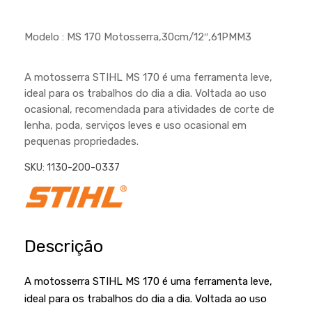
Cortador a Disco
Betoneiras
Chaves Manuais
Sementes
Outros
Cortador de Palmas
Branco
Modelo : MS 170 Motosserra,30cm/12″,61PMM3
Discos de Corte e Abrasivos
Telas
Equipamentos de Proteção EPI
Compressores de Ar
Jogos de Ferramentas
A motosserra STIHL MS 170 é uma ferramenta leve,
Ferramentas Manuais e Acessórios
Esmelhiradeiras
Marretas
ideal para os trabalhos do dia a dia. Voltada ao uso
Ferramentas Multifuncionais
ocasional, recomendada para atividades de corte de
Furadeiras
Morsa de Bancada
lenha, poda, serviços leves e uso ocasional em
Furadeira
Linha a Bateria
pequenas propriedades.
Lavadoras de Alta Pressão
Lixadeira
SKU:
1130-200-0337
Lubrificantes
Marteletes
Motopodas
Moedores
Motosserras
Descrição
Moendas de Cana
Outros
Nogueira
A motosserra STIHL MS 170 é uma ferramenta leve,
Perfuradores
Plaina
ideal para os trabalhos do dia a dia. Voltada ao uso