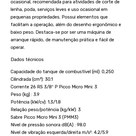
ocasional, recomendada para atividades de corte de
Podadores
Policorte
lenha, poda, serviços leves e uso ocasional em
Produtos a Bateria
Raladores
pequenas propriedades. Possui elementos que
facilitam a operação, além do desenho ergonômico e
Pulverizadores
Serra Circular
baixo peso. Destaca-se por ser uma máquina de
Roçadeiras
Serra Fita
arranque rápido, de manutenção prática e fácil de
operar.
Sopradores e Aspirador
Serra Mármore
Dados técnicos
Varredeiras
Serra Sabre
Capacidade do tanque de combustível (ml): 0,250
Serra Tico Tico
Cilindrada (cm³): 30.1
Soprador
Corrente 26 RS 3/8″ P Picco Micro Mini: 3
Peso (kg) : 3.9
Tupia
Potência (kW/cv): 1.3/1.8
WEG
Relação peso/potência (kg/kW): 3
Sabre Picco Micro Mini 3 (PMM3)
Nível de pressão sonora dB(A) : 98.0
Nivel de vibração esquerda/direita m/s²: 4.2/5.9