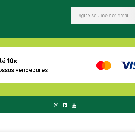
até
10x
ossos vendedores