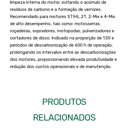
limpeza interna do motor, evitando o acúmulo de
Podadores
Policorte
resíduos de carbono e a formação de vernizes.
Produtos a Bateria
Raladores
Recomendado para motores STIHL 2T, 2-Mix e 4-Mix
de alto desempenho, tais como: motosserras,
Pulverizadores
Serra Circular
roçadeiras, sopradores, motopodas, pulverizadores e
Roçadeiras
Serra Fita
cortadores de disco. Indicado na proporção de 1:50 e
períodos de descarbonização de 600 h de operação,
Sopradores e Aspirador
Serra Mármore
prolongando os intervalos entre as descarbonizações
Varredeiras
Serra Sabre
dos motores, proporcionando elevada produtividade e
redução dos custos operacionais e de manutenção.
Serra Tico Tico
Soprador
Tupia
PRODUTOS
WEG
RELACIONADOS