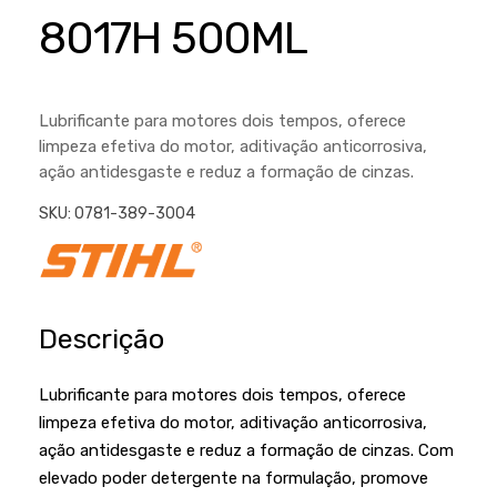
Cortador a Disco
Betoneiras
Chaves Manuais
8017H 500ML
Sementes
Outros
Cortador de Palmas
Branco
Discos de Corte e Abrasivos
Telas
Equipamentos de Proteção EPI
Compressores de Ar
Jogos de Ferramentas
Lubrificante para motores dois tempos, oferece
Ferramentas Manuais e Acessórios
Esmelhiradeiras
Marretas
limpeza efetiva do motor, aditivação anticorrosiva,
ação antidesgaste e reduz a formação de cinzas.
Ferramentas Multifuncionais
Furadeiras
Morsa de Bancada
SKU:
0781-389-3004
Furadeira
Linha a Bateria
Lavadoras de Alta Pressão
Lixadeira
Lubrificantes
Marteletes
Descrição
Motopodas
Moedores
Motosserras
Moendas de Cana
Lubrificante para motores dois tempos, oferece
limpeza efetiva do motor, aditivação anticorrosiva,
Outros
Nogueira
ação antidesgaste e reduz a formação de cinzas. Com
Perfuradores
Plaina
elevado poder detergente na formulação, promove