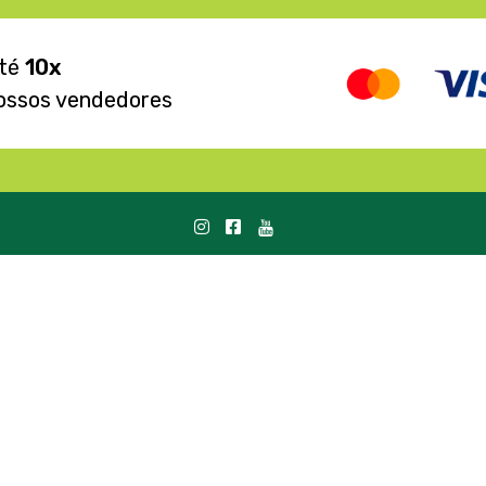
até
10x
ossos vendedores