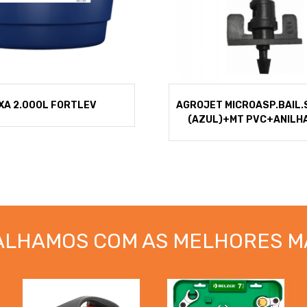
XA 2.000L FORTLEV
AGROJET MICROASP.BAIL.
(AZUL)+MT PVC+ANILH
ALHAMOS COM AS MELHORES M