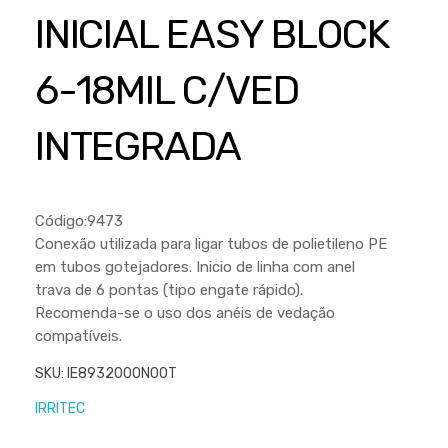
Cortador a Disco
Betoneiras
Chaves Manuais
INICIAL EASY BLOCK
Sementes
Outros
Cortador de Palmas
Branco
Discos de Corte e Abrasivos
Telas
6-18MIL C/VED
Equipamentos de Proteção EPI
Compressores de Ar
Jogos de Ferramentas
Ferramentas Manuais e Acessórios
Esmelhiradeiras
Marretas
INTEGRADA
Ferramentas Multifuncionais
Furadeiras
Morsa de Bancada
Furadeira
Linha a Bateria
Código:9473
Lavadoras de Alta Pressão
Lixadeira
Conexão utilizada para ligar tubos de polietileno PE
em tubos gotejadores. Inicio de linha com anel
Lubrificantes
Marteletes
trava de 6 pontas (tipo engate rápido).
Motopodas
Moedores
Recomenda-se o uso dos anéis de vedação
compatíveis.
Motosserras
Moendas de Cana
SKU:
IE8932000N00T
Outros
Nogueira
IRRITEC
Perfuradores
Plaina