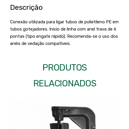
Podadores
Policorte
Descrição
Produtos a Bateria
Raladores
Conexão utilizada para ligar tubos de polietileno PE em
Pulverizadores
Serra Circular
tubos gotejadores. Inicio de linha com anel trava de 6
Roçadeiras
pontas (tipo engate rápido). Recomenda-se o uso dos
Serra Fita
anéis de vedação compatíveis.
Sopradores e Aspirador
Serra Mármore
Varredeiras
Serra Sabre
PRODUTOS
Serra Tico Tico
Soprador
RELACIONADOS
Tupia
WEG