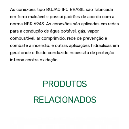
Podadores
Policorte
As conexões tipo BUJAO IPC BRASIL são fabricada
Produtos a Bateria
Raladores
em ferro maleável e possui padrões de acordo com a
norma NBR 6943. As conexões são aplicadas em redes
Pulverizadores
Serra Circular
para a condução de água potável, gás, vapor,
Roçadeiras
Serra Fita
combustível, ar comprimido, rede de prevenção e
combate a incêndio, e outras aplicações hidráulicas em
Sopradores e Aspirador
Serra Mármore
geral onde o fluido conduzido necessita de proteção
Varredeiras
Serra Sabre
interna contra oxidação.
Serra Tico Tico
Soprador
PRODUTOS
Tupia
RELACIONADOS
WEG