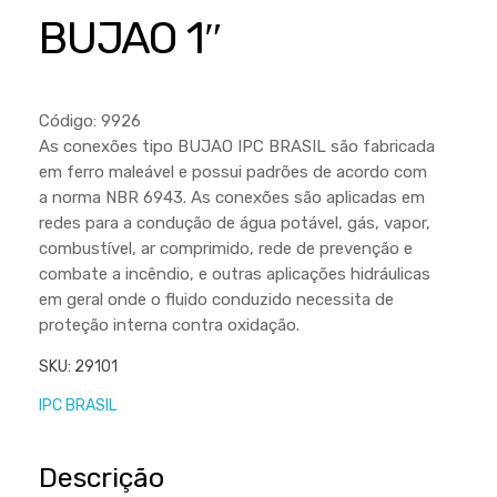
Cortador a Disco
Betoneiras
Chaves Manuais
BUJAO 1″
Sementes
Outros
Cortador de Palmas
Branco
Discos de Corte e Abrasivos
Telas
Equipamentos de Proteção EPI
Compressores de Ar
Jogos de Ferramentas
Código: 9926
Ferramentas Manuais e Acessórios
Esmelhiradeiras
Marretas
As conexões tipo BUJAO IPC BRASIL são fabricada
em ferro maleável e possui padrões de acordo com
Ferramentas Multifuncionais
Furadeiras
Morsa de Bancada
a norma NBR 6943. As conexões são aplicadas em
Furadeira
Linha a Bateria
redes para a condução de água potável, gás, vapor,
combustível, ar comprimido, rede de prevenção e
Lavadoras de Alta Pressão
Lixadeira
combate a incêndio, e outras aplicações hidráulicas
Lubrificantes
em geral onde o fluido conduzido necessita de
Marteletes
proteção interna contra oxidação.
Motopodas
Moedores
SKU:
29101
Motosserras
Moendas de Cana
IPC BRASIL
Outros
Nogueira
Perfuradores
Descrição
Plaina