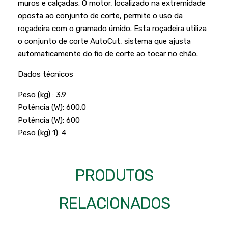
muros e calçadas. O motor, localizado na extremidade
Podadores
Policorte
oposta ao conjunto de corte, permite o uso da
Produtos a Bateria
Raladores
roçadeira com o gramado úmido. Esta roçadeira utiliza
o conjunto de corte AutoCut, sistema que ajusta
Pulverizadores
Serra Circular
automaticamente do fio de corte ao tocar no chão.
Roçadeiras
Serra Fita
Dados técnicos
Sopradores e Aspirador
Serra Mármore
Peso (kg) : 3.9
Varredeiras
Serra Sabre
Potência (W): 600.0
Potência (W): 600
Serra Tico Tico
Peso (kg) 1): 4
Soprador
Tupia
PRODUTOS
WEG
RELACIONADOS