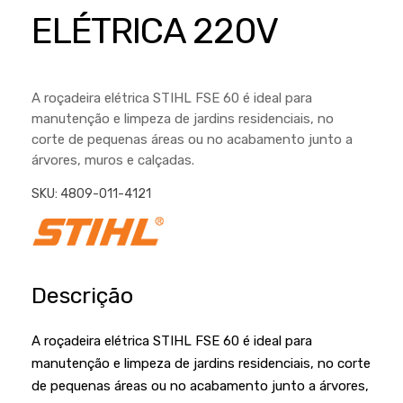
Cortador a Disco
Betoneiras
Chaves Manuais
ELÉTRICA 220V
Sementes
Outros
Cortador de Palmas
Branco
Discos de Corte e Abrasivos
Telas
Equipamentos de Proteção EPI
Compressores de Ar
Jogos de Ferramentas
A roçadeira elétrica STIHL FSE 60 é ideal para
Ferramentas Manuais e Acessórios
Esmelhiradeiras
Marretas
manutenção e limpeza de jardins residenciais, no
corte de pequenas áreas ou no acabamento junto a
Ferramentas Multifuncionais
Furadeiras
Morsa de Bancada
árvores, muros e calçadas.
Furadeira
Linha a Bateria
SKU:
4809-011-4121
Lavadoras de Alta Pressão
Lixadeira
Lubrificantes
Marteletes
Motopodas
Moedores
Descrição
Motosserras
Moendas de Cana
A roçadeira elétrica STIHL FSE 60 é ideal para
Outros
Nogueira
manutenção e limpeza de jardins residenciais, no corte
Perfuradores
Plaina
de pequenas áreas ou no acabamento junto a árvores,