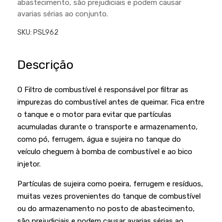
abastecimento, são prejudiciais e podem causar
Podadores
Policorte
avarias sérias ao conjunto.
Produtos a Bateria
Raladores
SKU:
PSL962
Pulverizadores
Serra Circular
Roçadeiras
Descrição
Serra Fita
Sopradores e Aspirador
Serra Mármore
O Filtro de combustível é responsável por filtrar as
Varredeiras
Serra Sabre
impurezas do combustível antes de queimar. Fica entre
o tanque e o motor para evitar que partículas
Serra Tico Tico
acumuladas durante o transporte e armazenamento,
Soprador
como pó, ferrugem, água e sujeira no tanque do
veículo cheguem à bomba de combustível e ao bico
Tupia
injetor.
WEG
Partículas de sujeira como poeira, ferrugem e resíduos,
muitas vezes provenientes do tanque de combustível
ou do armazenamento no posto de abastecimento,
são prejudiciais e podem causar avarias sérias ao