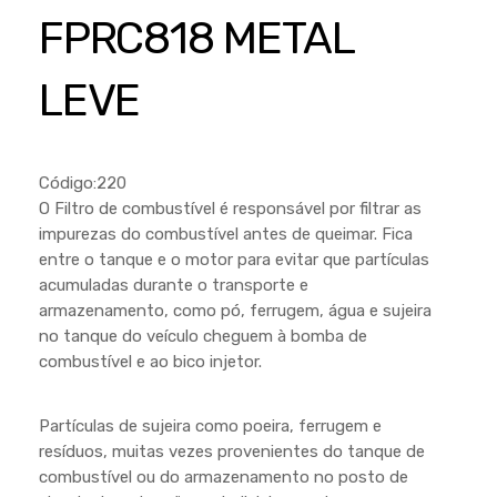
Cortador a Disco
Betoneiras
Chaves Manuais
FPRC818 METAL
Sementes
Outros
Cortador de Palmas
Branco
Discos de Corte e Abrasivos
Telas
LEVE
Equipamentos de Proteção EPI
Compressores de Ar
Jogos de Ferramentas
Ferramentas Manuais e Acessórios
Esmelhiradeiras
Marretas
Ferramentas Multifuncionais
Furadeiras
Código:220
Morsa de Bancada
O Filtro de combustível é responsável por filtrar as
Furadeira
Linha a Bateria
impurezas do combustível antes de queimar. Fica
Lavadoras de Alta Pressão
entre o tanque e o motor para evitar que partículas
Lixadeira
acumuladas durante o transporte e
Lubrificantes
Marteletes
armazenamento, como pó, ferrugem, água e sujeira
no tanque do veículo cheguem à bomba de
Motopodas
Moedores
combustível e ao bico injetor.
Motosserras
Moendas de Cana
Outros
Partículas de sujeira como poeira, ferrugem e
Nogueira
resíduos, muitas vezes provenientes do tanque de
Perfuradores
Plaina
combustível ou do armazenamento no posto de