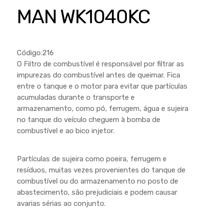
Cortador a Disco
Betoneiras
Chaves Manuais
MAN WK1040KC
Sementes
Outros
Cortador de Palmas
Branco
Discos de Corte e Abrasivos
Telas
Equipamentos de Proteção EPI
Compressores de Ar
Jogos de Ferramentas
Código:216
Ferramentas Manuais e Acessórios
Esmelhiradeiras
Marretas
O Filtro de combustível é responsável por filtrar as
impurezas do combustível antes de queimar. Fica
Ferramentas Multifuncionais
Furadeiras
Morsa de Bancada
entre o tanque e o motor para evitar que partículas
Furadeira
Linha a Bateria
acumuladas durante o transporte e
armazenamento, como pó, ferrugem, água e sujeira
Lavadoras de Alta Pressão
Lixadeira
no tanque do veículo cheguem à bomba de
Lubrificantes
combustível e ao bico injetor.
Marteletes
Motopodas
Moedores
Partículas de sujeira como poeira, ferrugem e
Motosserras
Moendas de Cana
resíduos, muitas vezes provenientes do tanque de
combustível ou do armazenamento no posto de
Outros
Nogueira
abastecimento, são prejudiciais e podem causar
Perfuradores
avarias sérias ao conjunto.
Plaina