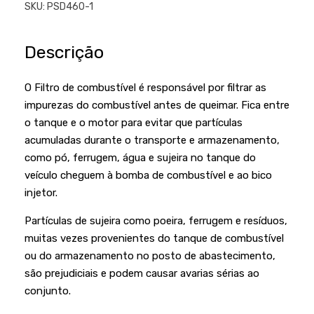
Podadores
SKU:
PSD460-1
Policorte
Produtos a Bateria
Raladores
Descrição
Pulverizadores
Serra Circular
Roçadeiras
O Filtro de combustível é responsável por filtrar as
Serra Fita
impurezas do combustível antes de queimar. Fica entre
Sopradores e Aspirador
Serra Mármore
o tanque e o motor para evitar que partículas
Varredeiras
acumuladas durante o transporte e armazenamento,
Serra Sabre
como pó, ferrugem, água e sujeira no tanque do
Serra Tico Tico
veículo cheguem à bomba de combustível e ao bico
injetor.
Soprador
Partículas de sujeira como poeira, ferrugem e resíduos,
Tupia
muitas vezes provenientes do tanque de combustível
WEG
ou do armazenamento no posto de abastecimento,
são prejudiciais e podem causar avarias sérias ao
conjunto.