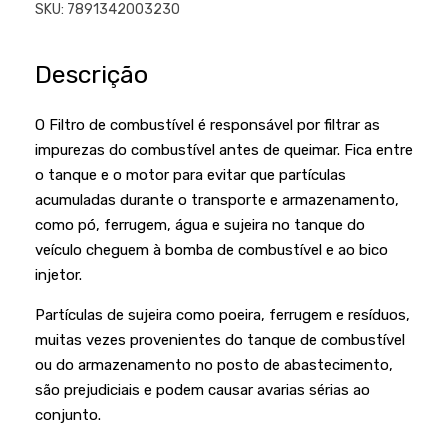
Podadores
SKU:
7891342003230
Policorte
Produtos a Bateria
Raladores
Descrição
Pulverizadores
Serra Circular
Roçadeiras
O Filtro de combustível é responsável por filtrar as
Serra Fita
impurezas do combustível antes de queimar. Fica entre
Sopradores e Aspirador
Serra Mármore
o tanque e o motor para evitar que partículas
Varredeiras
acumuladas durante o transporte e armazenamento,
Serra Sabre
como pó, ferrugem, água e sujeira no tanque do
Serra Tico Tico
veículo cheguem à bomba de combustível e ao bico
injetor.
Soprador
Partículas de sujeira como poeira, ferrugem e resíduos,
Tupia
muitas vezes provenientes do tanque de combustível
WEG
ou do armazenamento no posto de abastecimento,
são prejudiciais e podem causar avarias sérias ao
conjunto.