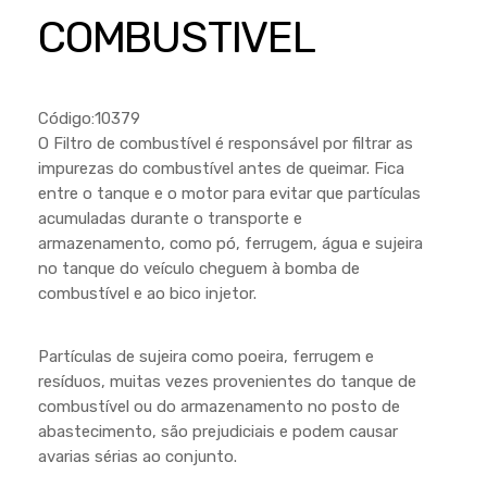
Cortador a Disco
Betoneiras
Chaves Manuais
COMBUSTIVEL
Sementes
Outros
Cortador de Palmas
Branco
Discos de Corte e Abrasivos
Telas
Equipamentos de Proteção EPI
Compressores de Ar
Jogos de Ferramentas
Código:10379
Ferramentas Manuais e Acessórios
Esmelhiradeiras
Marretas
O Filtro de combustível é responsável por filtrar as
impurezas do combustível antes de queimar. Fica
Ferramentas Multifuncionais
Furadeiras
Morsa de Bancada
entre o tanque e o motor para evitar que partículas
Furadeira
Linha a Bateria
acumuladas durante o transporte e
armazenamento, como pó, ferrugem, água e sujeira
Lavadoras de Alta Pressão
Lixadeira
no tanque do veículo cheguem à bomba de
Lubrificantes
combustível e ao bico injetor.
Marteletes
Motopodas
Moedores
Partículas de sujeira como poeira, ferrugem e
Motosserras
Moendas de Cana
resíduos, muitas vezes provenientes do tanque de
combustível ou do armazenamento no posto de
Outros
Nogueira
abastecimento, são prejudiciais e podem causar
Perfuradores
avarias sérias ao conjunto.
Plaina