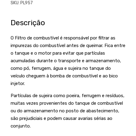
Podadores
SKU:
PL957
Policorte
Produtos a Bateria
Raladores
Descrição
Pulverizadores
Serra Circular
Roçadeiras
O Filtro de combustível é responsável por filtrar as
Serra Fita
impurezas do combustível antes de queimar. Fica entre
Sopradores e Aspirador
Serra Mármore
o tanque e o motor para evitar que partículas
Varredeiras
acumuladas durante o transporte e armazenamento,
Serra Sabre
como pó, ferrugem, água e sujeira no tanque do
Serra Tico Tico
veículo cheguem à bomba de combustível e ao bico
injetor.
Soprador
Partículas de sujeira como poeira, ferrugem e resíduos,
Tupia
muitas vezes provenientes do tanque de combustível
WEG
ou do armazenamento no posto de abastecimento,
são prejudiciais e podem causar avarias sérias ao
conjunto.