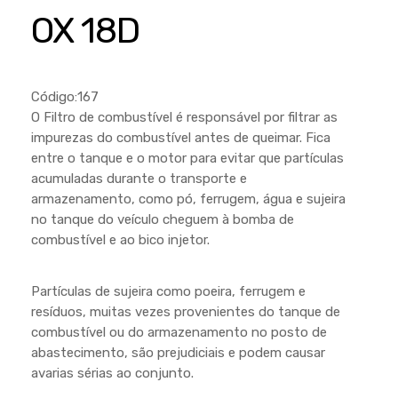
Cortador a Disco
Betoneiras
Chaves Manuais
OX 18D
Sementes
Outros
Cortador de Palmas
Branco
Discos de Corte e Abrasivos
Telas
Equipamentos de Proteção EPI
Compressores de Ar
Jogos de Ferramentas
Código:167
Ferramentas Manuais e Acessórios
Esmelhiradeiras
Marretas
O Filtro de combustível é responsável por filtrar as
impurezas do combustível antes de queimar. Fica
Ferramentas Multifuncionais
Furadeiras
Morsa de Bancada
entre o tanque e o motor para evitar que partículas
Furadeira
Linha a Bateria
acumuladas durante o transporte e
armazenamento, como pó, ferrugem, água e sujeira
Lavadoras de Alta Pressão
Lixadeira
no tanque do veículo cheguem à bomba de
Lubrificantes
combustível e ao bico injetor.
Marteletes
Motopodas
Moedores
Partículas de sujeira como poeira, ferrugem e
Motosserras
Moendas de Cana
resíduos, muitas vezes provenientes do tanque de
combustível ou do armazenamento no posto de
Outros
Nogueira
abastecimento, são prejudiciais e podem causar
Perfuradores
avarias sérias ao conjunto.
Plaina