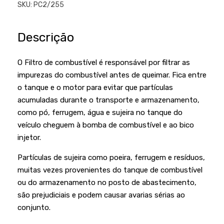
Podadores
SKU:
PC2/255
Policorte
Produtos a Bateria
Raladores
Descrição
Pulverizadores
Serra Circular
Roçadeiras
O Filtro de combustível é responsável por filtrar as
Serra Fita
impurezas do combustível antes de queimar. Fica entre
Sopradores e Aspirador
Serra Mármore
o tanque e o motor para evitar que partículas
Varredeiras
acumuladas durante o transporte e armazenamento,
Serra Sabre
como pó, ferrugem, água e sujeira no tanque do
Serra Tico Tico
veículo cheguem à bomba de combustível e ao bico
injetor.
Soprador
Partículas de sujeira como poeira, ferrugem e resíduos,
Tupia
muitas vezes provenientes do tanque de combustível
WEG
ou do armazenamento no posto de abastecimento,
são prejudiciais e podem causar avarias sérias ao
conjunto.