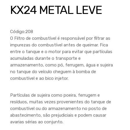
Cortador a Disco
Betoneiras
Chaves Manuais
KX24 METAL LEVE
Sementes
Outros
Cortador de Palmas
Branco
Discos de Corte e Abrasivos
Telas
Equipamentos de Proteção EPI
Compressores de Ar
Jogos de Ferramentas
Código:208
Ferramentas Manuais e Acessórios
Esmelhiradeiras
Marretas
O Filtro de combustível é responsável por filtrar as
impurezas do combustível antes de queimar. Fica
Ferramentas Multifuncionais
Furadeiras
Morsa de Bancada
entre o tanque e o motor para evitar que partículas
Furadeira
Linha a Bateria
acumuladas durante o transporte e
armazenamento, como pó, ferrugem, água e sujeira
Lavadoras de Alta Pressão
Lixadeira
no tanque do veículo cheguem à bomba de
Lubrificantes
combustível e ao bico injetor.
Marteletes
Motopodas
Moedores
Partículas de sujeira como poeira, ferrugem e
Motosserras
Moendas de Cana
resíduos, muitas vezes provenientes do tanque de
combustível ou do armazenamento no posto de
Outros
Nogueira
abastecimento, são prejudiciais e podem causar
Perfuradores
avarias sérias ao conjunto.
Plaina