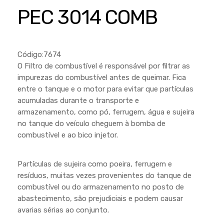
Cortador a Disco
Betoneiras
Chaves Manuais
PEC 3014 COMB
Sementes
Outros
Cortador de Palmas
Branco
Discos de Corte e Abrasivos
Telas
Equipamentos de Proteção EPI
Compressores de Ar
Jogos de Ferramentas
Código:7674
Ferramentas Manuais e Acessórios
Esmelhiradeiras
Marretas
O Filtro de combustível é responsável por filtrar as
impurezas do combustível antes de queimar. Fica
Ferramentas Multifuncionais
Furadeiras
Morsa de Bancada
entre o tanque e o motor para evitar que partículas
Furadeira
Linha a Bateria
acumuladas durante o transporte e
armazenamento, como pó, ferrugem, água e sujeira
Lavadoras de Alta Pressão
Lixadeira
no tanque do veículo cheguem à bomba de
Lubrificantes
combustível e ao bico injetor.
Marteletes
Motopodas
Moedores
Partículas de sujeira como poeira, ferrugem e
Motosserras
Moendas de Cana
resíduos, muitas vezes provenientes do tanque de
combustível ou do armazenamento no posto de
Outros
Nogueira
abastecimento, são prejudiciais e podem causar
Perfuradores
avarias sérias ao conjunto.
Plaina