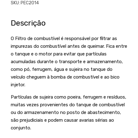
Podadores
SKU:
PEC2014
Policorte
Produtos a Bateria
Raladores
Descrição
Pulverizadores
Serra Circular
Roçadeiras
O Filtro de combustível é responsável por filtrar as
Serra Fita
impurezas do combustível antes de queimar. Fica entre
Sopradores e Aspirador
Serra Mármore
o tanque e o motor para evitar que partículas
Varredeiras
acumuladas durante o transporte e armazenamento,
Serra Sabre
como pó, ferrugem, água e sujeira no tanque do
Serra Tico Tico
veículo cheguem à bomba de combustível e ao bico
injetor.
Soprador
Partículas de sujeira como poeira, ferrugem e resíduos,
Tupia
muitas vezes provenientes do tanque de combustível
WEG
ou do armazenamento no posto de abastecimento,
são prejudiciais e podem causar avarias sérias ao
conjunto.