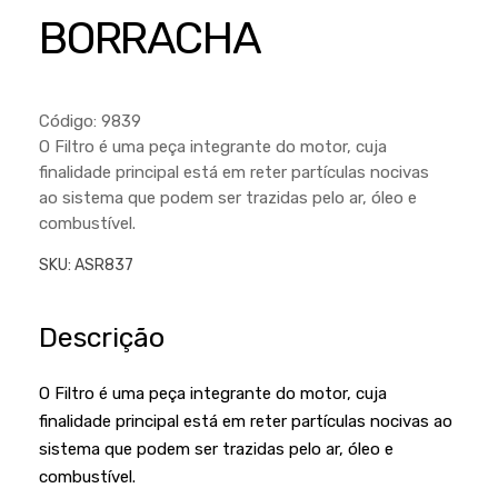
Cortador a Disco
Betoneiras
Chaves Manuais
BORRACHA
Sementes
Outros
Cortador de Palmas
Branco
Discos de Corte e Abrasivos
Telas
Equipamentos de Proteção EPI
Compressores de Ar
Jogos de Ferramentas
Código: 9839
Ferramentas Manuais e Acessórios
Esmelhiradeiras
Marretas
O Filtro é uma peça integrante do motor, cuja
finalidade principal está em reter partículas nocivas
Ferramentas Multifuncionais
Furadeiras
Morsa de Bancada
ao sistema que podem ser trazidas pelo ar, óleo e
Furadeira
Linha a Bateria
combustível.
Lavadoras de Alta Pressão
Lixadeira
SKU:
ASR837
Lubrificantes
Marteletes
Descrição
Motopodas
Moedores
Motosserras
Moendas de Cana
O Filtro é uma peça integrante do motor, cuja
finalidade principal está em reter partículas nocivas ao
Outros
Nogueira
sistema que podem ser trazidas pelo ar, óleo e
Perfuradores
Plaina
combustível.