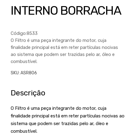
Cortador a Disco
Betoneiras
Chaves Manuais
INTERNO BORRACHA
Sementes
Outros
Cortador de Palmas
Branco
Discos de Corte e Abrasivos
Telas
Equipamentos de Proteção EPI
Compressores de Ar
Jogos de Ferramentas
Código:8533
Ferramentas Manuais e Acessórios
Esmelhiradeiras
Marretas
O Filtro é uma peça integrante do motor, cuja
finalidade principal está em reter partículas nocivas
Ferramentas Multifuncionais
Furadeiras
Morsa de Bancada
ao sistema que podem ser trazidas pelo ar, óleo e
Furadeira
Linha a Bateria
combustível.
Lavadoras de Alta Pressão
Lixadeira
SKU:
ASR806
Lubrificantes
Marteletes
Descrição
Motopodas
Moedores
Motosserras
Moendas de Cana
O Filtro é uma peça integrante do motor, cuja
finalidade principal está em reter partículas nocivas ao
Outros
Nogueira
sistema que podem ser trazidas pelo ar, óleo e
Perfuradores
Plaina
combustível.