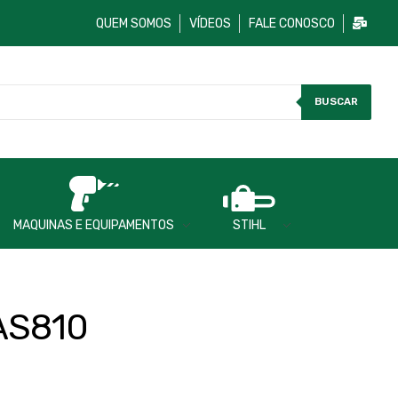
QUEM SOMOS
VÍDEOS
FALE CONOSCO
BUSCAR
MAQUINAS E EQUIPAMENTOS
STIHL
AS810