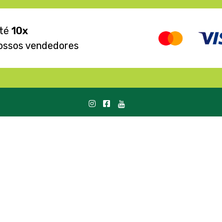
até
10x
ossos vendedores